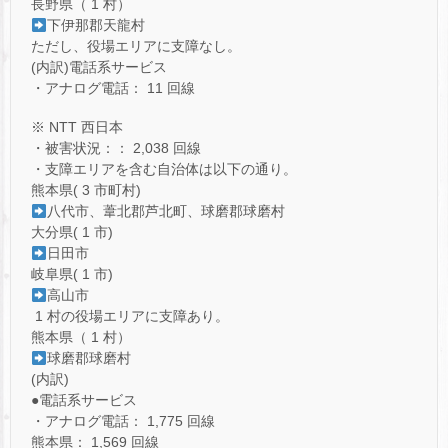
長野県（ 1 村）
下伊那郡天龍村
ただし、役場エリアに支障なし。
(内訳)電話系サービス
・アナログ電話： 11 回線
※ NTT 西日本
・被害状況：： 2,038 回線
・支障エリアを含む自治体は以下の通り。
熊本県( 3 市町村)
八代市、葦北郡芦北町、球磨郡球磨村
大分県( 1 市)
日田市
岐阜県( 1 市)
高山市
1 村の役場エリアに支障あり。
熊本県（ 1 村）
球磨郡球磨村
(内訳)
●電話系サービス
・アナログ電話： 1,775 回線
熊本県： 1,569 回線