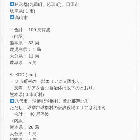
玖珠郡(九重町、玖珠町)、日田市
岐阜県( 1 市)
高山市
・合計： 100 局停波
（内訳）
熊本県： 83 局
鹿児島県： 1 局
大分県： 11 局
岐阜県： 5 局
※ KDDI( au )
・ 3 市町村の一部エリアに支障あり。
・支障エリアを含む自治体は以下のとおり。
熊本県( 3 市町村)
八代市、球磨郡球磨村、葦北郡芦北町
ただし、球磨郡球磨村の仮設役場エリアは利用可
・合計： 40 局停波
（内訳）
熊本県： 26 局
大分県： 1 局