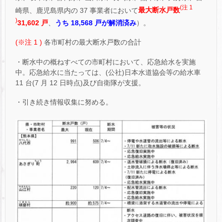
(注 1
崎県、鹿児島県内の 37 事業者において
最大断水戸数
)
31,602 戸
、
うち 18,568 戸が解消済み
）。
(※注 1 )
各市町村の最大断水戸数の合計
・断水中の概ねすべての市町村において、応急給水を実施
中。応急給水に当たっては、(公社)日本水道協会等の給水車
11 台(7 月 12 日時点)及び自衛隊が支援。
・引き続き情報収集に努める。