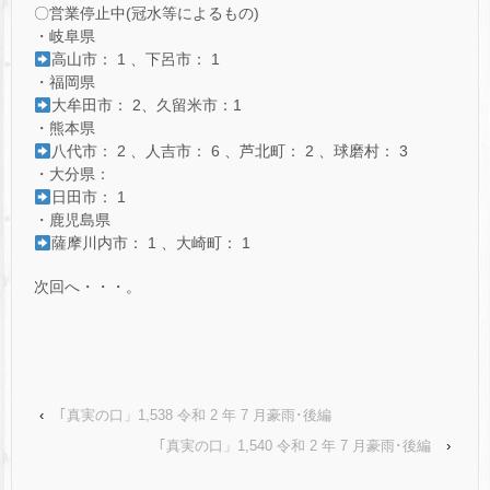
〇営業停止中(冠水等によるもの)
・岐阜県
高山市： 1 、下呂市： 1
・福岡県
大牟田市： 2、久留米市：1
・熊本県
八代市： 2 、人吉市： 6 、芦北町： 2 、球磨村： 3
・大分県：
日田市： 1
・鹿児島県
薩摩川内市： 1 、大崎町： 1
次回へ・・・。
‹
｢真実の口」1,538 令和 2 年 7 月豪雨･後編
｢真実の口」1,540 令和 2 年 7 月豪雨･後編
›