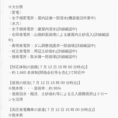
※大分県
〔変電〕
・女子畑変電所：屋内設備一部浸水(機器復旧作業中)
〔水力〕
・女子畑発電所：建屋内浸水(詳細確認中)
・右田発電所：山側斜面崩壊による建屋内土砂流入(詳細確認
中)
・夜明発電所：ダム調整池護岸一部崩壊(詳細確認中)
・杖立発電所：周辺土砂崩れ(詳細確認中)
・畑発電所：取水堰一部損壊(詳細確認中)
【対応体制の規模( 7 月 12 日 15 時 00 分時点)】
・約 1,660 名体制(関係会社等を含む)で対応中
【巡視の状況( 7 月 12 日 15 時 00 分時点)】
※熊本県・・・巡視率：約 95%
・道路冠水・陥没、土砂崩れ等による立入困難箇所はドロー
ンを活用
【高圧発電機車の派遣( 7 月 12 日 15 時 00 分時点)】
※熊本県