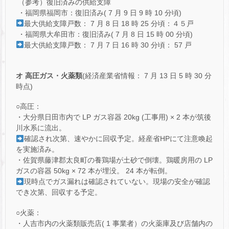
（参考）復旧済みの供給支障
・福岡県福岡市：復旧済み( 7 月 9 日 9 時 10 分頃)
最大供給支障戸数： 7 月 8 日 18 時 25 分頃：４５戸
・福岡県大牟田市：復旧済み( 7 月 8 日 15 時 00 分頃)
最大供給支障戸数： 7 月 7 日 16 時 30 分頃： 57 戸
オ 高圧ガス・火薬類
(経済産業省情報： 7 月 13 日 5 時 30 分
時点)
○高圧：
・大分県日田市内で LP ガス容器 20kg (工事用) × 2 本が筑後
川水系に流出。
確認され次第、速やかに回収予定。経産省HPにて注意喚起
を実施済み。
・佐賀県藤津郡太良町の養鶏場が土砂で倒壊。鶏暖房用の LP
ガスの容器 50kg × 72 本が埋没。 24 本が転倒。
現時点でガス漏れは確認されていない。現場の安全が確認
でき次第、回収する予定。
○火薬：
・人吉市内の火薬類販売店( 1 事業者）の火薬庫及び店舗内の