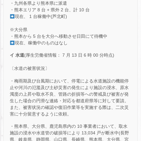
・九州各県より熊本県に派遣
・熊本エリア 8 台 + 県外 2 台、計 10 台
現在、 1 台稼働中(芦北町)
※大分県
・熊本から 5 台を大分へ移動させ日田にて待機中
現在、稼働中のものはなし
イ 水道
(厚生労働省情報： 7 月 13 日 6 時 00 分時点)
〔水道の被害状況〕
・梅雨期及び台風期において、停電による水道施設の機能停
止や河川の氾濫及び土砂災害の発生により施設の浸水、原水
濁度の上昇や取水不良、管路の折損等への警戒及び被害が発
生した場合の円滑な連絡・対応を都道府県等に対して要請。
また、被害状況の確認や復旧作業等を実施する際は、二次災
害に十分留意するように依頼。
・熊本県、大分県、鹿児島県内の 10 事業者において、取水
施設の浸水や水道管の破損等により 13,034 戸が断水中(長野
県、岐阜県、静岡県、山口県、長崎県、熊本県、大分県、宮