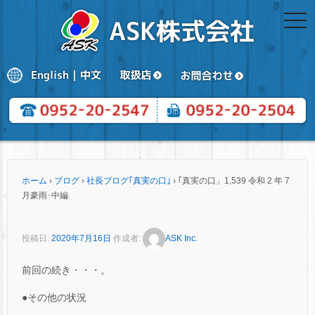
togg
navi
ホーム
›
ブログ
›
社長ブログ｢真実の口｣
›
｢真実の口」1,539 令和 2 年 7
月豪雨･中編
投稿日:
2020年7月16日
作成者:
ASK Inc.
前回の続き・・・。
●その他の状況