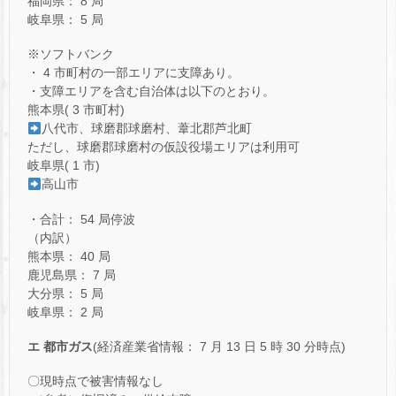
福岡県： 8 局
岐阜県： 5 局
※ソフトバンク
・ 4 市町村の一部エリアに支障あり。
・支障エリアを含む自治体は以下のとおり。
熊本県( 3 市町村)
八代市、球磨郡球磨村、葦北郡芦北町
ただし、球磨郡球磨村の仮設役場エリアは利用可
岐阜県( 1 市)
高山市
・合計： 54 局停波
（内訳）
熊本県： 40 局
鹿児島県： 7 局
大分県： 5 局
岐阜県： 2 局
エ 都市ガス
(経済産業省情報： 7 月 13 日 5 時 30 分時点)
〇現時点で被害情報なし