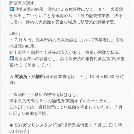
貯蔵庫が冠水。
現場確認の結果、浸水による危険性はなく、また、火薬類
が流出していないことを確認済み。土砂の撤去作業後、法令
に従い、庫内の火薬類を安全な場所に移管又は廃棄予定。
○鉱山：
・ 7 月 8 日、熊本県内の石灰石鉱山において事業者による現
地確認の結果、
鉱山道路 4 箇所で土砂等の流入があり、操業が困難な状況。
周辺地域への影響なし。鉱山保安法の報告対象災害(風水雪
害)として監督していく。
カ 製油所・油槽所
(経済産業省情報： 7 月 13 日 5 時 30 分時
点)
〇製油所・油槽所の被害情報はなし。
熊本県八代市の 2 つの油槽所(東西オイルターミナル、
JONET )では、避難指示により稼働を停止していたが、 7 月
6 日より稼働を再開。
キ SS (ガソリンスタンド)
(経済産業省情報： 7 月 13 日 5 時
30 分時点)