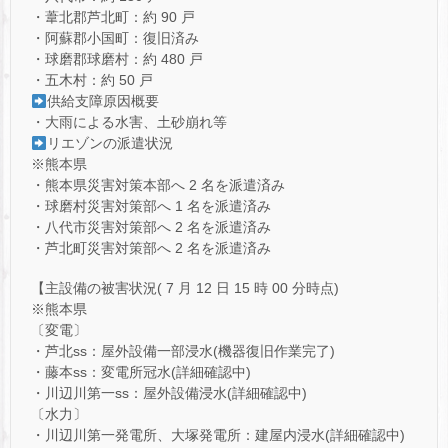
・葦北郡芦北町：約 90 戸
・阿蘇郡小国町：復旧済み
・球磨郡球磨村：約 480 戸
・五木村：約 50 戸
供給支障原因概要
・大雨による水害、土砂崩れ等
リエゾンの派遣状況
※熊本県
・熊本県災害対策本部へ 2 名を派遣済み
・球磨村災害対策部へ 1 名を派遣済み
・八代市災害対策部へ 2 名を派遣済み
・芦北町災害対策部へ 2 名を派遣済み
【主設備の被害状況( 7 月 12 日 15 時 00 分時点)
※熊本県
〔変電〕
・芦北ss：屋外設備一部浸水(機器復旧作業完了)
・藤本ss：変電所冠水(詳細確認中)
・川辺川第一ss：屋外設備浸水(詳細確認中)
〔水力〕
・川辺川第一発電所、大塚発電所：建屋内浸水(詳細確認中)