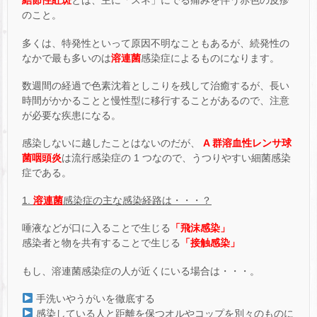
結節性紅斑
とは、主に「スネ」にでる痛みを伴う赤色の皮疹
のこと。
多くは、特発性といって原因不明なこともあるが、続発性の
なかで最も多いのは
溶連菌
感染症によるものになります。
数週間の経過で色素沈着としこりを残して治癒するが、長い
時間がかかることと慢性型に移行することがあるので、注意
が必要な疾患になる。
感染しないに越したことはないのだが、
A 群溶血性レンサ球
菌咽頭炎
は流行感染症の 1 つなので、うつりやすい細菌感染
症である。
1.
溶連菌
感染症の主な感染経路は・・・？
唾液などが口に入ることで生じる
「飛沫感染」
感染者と物を共有することで生じる
「接触感染」
もし、溶連菌感染症の人が近くにいる場合は・・・。
手洗いやうがいを徹底する
感染している人と距離を保つオルやコップを別々のものに