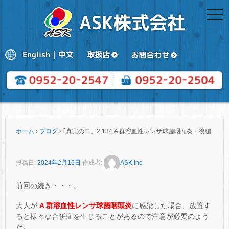
togg
navi
ホーム
›
ブログ
›
｢真実の口」2,134 A 群溶血性レンサ球菌咽頭炎・後編
投稿日:
2024年2月16日
作成者:
ASK Inc.
前回の続き・・・。
大人が
A 群溶血性レンサ球菌咽頭炎
に感染した場合、放置す
ると様々な合併症を生じることがあるので注意が必要のよう
だ。