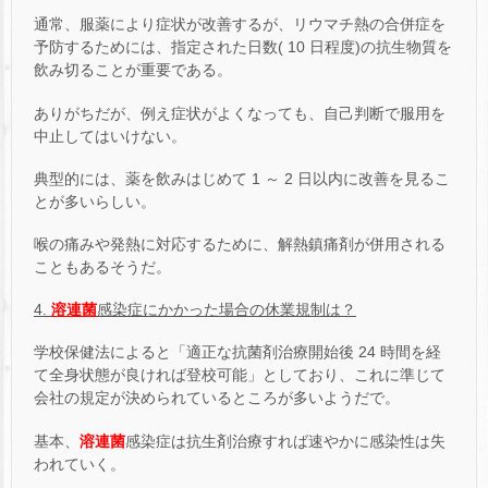
通常、服薬により症状が改善するが、リウマチ熱の合併症を
予防するためには、指定された日数( 10 日程度)の抗生物質を
飲み切ることが重要である。
ありがちだが、例え症状がよくなっても、自己判断で服用を
中止してはいけない。
典型的には、薬を飲みはじめて 1 ～ 2 日以内に改善を見るこ
とが多いらしい。
喉の痛みや発熱に対応するために、解熱鎮痛剤が併用される
こともあるそうだ。
4.
溶連菌
感染症にかかった場合の休業規制は？
学校保健法によると「適正な抗菌剤治療開始後 24 時間を経
て全身状態が良ければ登校可能」としており、これに準じて
会社の規定が決められているところが多いようだで。
基本、
溶連菌
感染症は抗生剤治療すれば速やかに感染性は失
われていく。