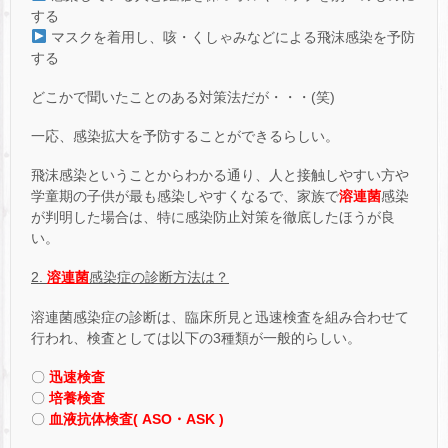
する
マスクを着用し、咳・くしゃみなどによる飛沫感染を予防
する
どこかで聞いたことのある対策法だが・・・(笑)
一応、感染拡大を予防することができるらしい。
飛沫感染ということからわかる通り、人と接触しやすい方や
学童期の子供が最も感染しやすくなるで、家族で
溶連菌
感染
が判明した場合は、特に感染防止対策を徹底したほうが良
い。
2.
溶連菌
感染症の診断方法は？
溶連菌感染症の診断は、臨床所見と迅速検査を組み合わせて
行われ、検査としては以下の3種類が一般的らしい。
〇
迅速検査
〇
培養検査
〇
血液抗体検査( ASO・ASK )