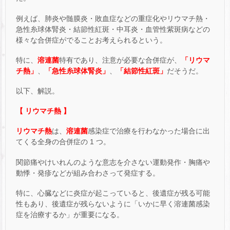
例えば、肺炎や髄膜炎・敗血症などの重症化やリウマチ熱・
急性糸球体腎炎・結節性紅斑・中耳炎・血管性紫斑病などの
様々な合併症がでることお考えられるという。
特に、
溶連菌
特有であり、注意が必要な合併症が、
「リウマ
チ熱」
、
「急性糸球体腎炎」
、
「結節性紅斑」
だそうだ。
以下、解説。
【 リウマチ熱 】
リウマチ熱
は、
溶連菌
感染症で治療を行わなかった場合に出
てくる全身の合併症の 1 つ。
関節痛やけいれんのような意志を介さない運動発作・胸痛や
動悸・発疹などが組み合わさって発症する。
特に、心臓などに炎症が起こっていると、後遺症が残る可能
性もあり、後遺症が残らないように「いかに早く溶連菌感染
症を治療するか」が重要になる。