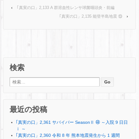
‹
｢真実の口」2,133 A 群溶血性レンサ球菌咽頭炎・前編
｢真実の口」2,135 能登半島地震 ⑬
›
検索
検索:
最近の投稿
｢真実の口」2,361 サバイバー SeasonⅡ ㊹ ～入院 9 日日
ⅰ ～
｢真実の口」2,360 令和 8 年 熊本地震発生から 1 週間