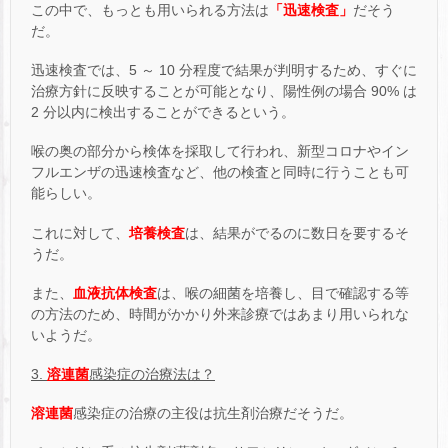
この中で、もっとも用いられる方法は
「迅速検査」
だそう
だ。
迅速検査では、5 ～ 10 分程度で結果が判明するため、すぐに
治療方針に反映することが可能となり、陽性例の場合 90% は
2 分以内に検出することができるという。
喉の奥の部分から検体を採取して行われ、新型コロナやイン
フルエンザの迅速検査など、他の検査と同時に行うことも可
能らしい。
これに対して、
培養検査
は、結果がでるのに数日を要するそ
うだ。
また、
血液抗体検査
は、喉の細菌を培養し、目で確認する等
の方法のため、時間がかかり外来診療ではあまり用いられな
いようだ。
3.
溶連菌
感染症の治療法は？
溶連菌
感染症の治療の主役は抗生剤治療だそうだ。