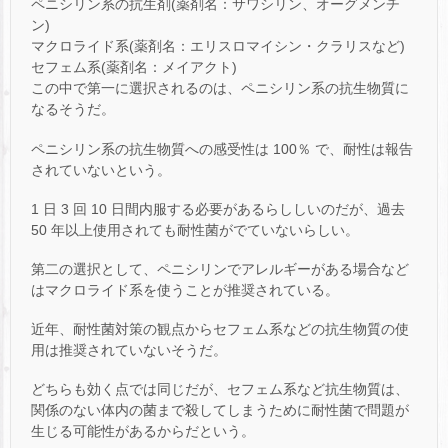
ペニシリン系の抗生剤(薬剤名：サワシリン、オーグメンチ
ン)
マクロライド系(薬剤名：エリスロマイシン・クラリスなど)
セフェム系(薬剤名：メイアクト)
この中で第一に選択されるのは、ペニシリン系の抗生物質に
なるそうだ。
ペニシリン系の抗生物質への感受性は 100％ で、耐性は報告
されていないという。
1 日 3 回 10 日間内服する必要があるらししいのだが、過去
50 年以上使用されても耐性菌がでていないらしい。
第二の選択として、ペニシリンでアレルギーがある場合など
はマクロライド系を使うことが推奨されている。
近年、耐性菌対策の観点からセフェム系などの抗生物質の使
用は推奨されていないそうだ。
どちらも効く点では同じだが、セフェム系など抗生物質は、
関係のない体内の菌まで殺してしまうために耐性菌で問題が
生じる可能性があるからだという。