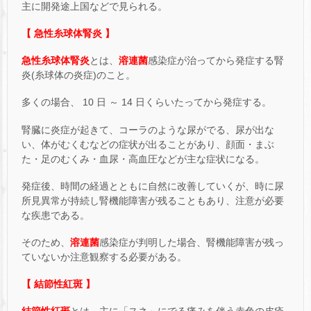
主に開発途上国などで見られる。
【 急性糸球体腎炎 】
急性糸球体腎炎
とは、
溶連菌
感染症が治ってから発症する腎
炎(糸球体の炎症)のこと。
多くの場合、 10 日 ～ 14 日くらいたってから発症する。
腎臓に炎症が起きて、コーラのような尿がでる、尿が出な
い、体がむくむなどの症状が出ることがあり、顔面・まぶ
た・足のむくみ・血尿・高血圧などが主な症状になる。
発症後、時間の経過とともに自然に改善していくが、時に尿
所見異常が持続し腎機能障害が残ることもあり、注意が必要
な疾患である。
そのため、
溶連菌
感染症が判明した場合、腎機能障害が残っ
ていないか注意観察する必要がある。
【 結節性紅斑 】