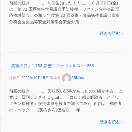
前回の続き・・・。 前回告知したように、 10 月 22 日(金)
に、第 71 回厚生科学審議会予防接種・ワクチン分科会副反
応検討部会、令和 3 年度第 20 回薬事・食品衛生審議会薬事
…
分科会医薬品等安全対策部会安全対策
続きを読む ›
｢真実の口」1,753 新型コロナウィルス･･･253
投稿日:
2021年10月15日
作成者:
ASK Inc.
前回の続き・・・。 興味深い記事があったので紹介する。 ま
ずは、日刊ゲンダイ Digital 。 「コロナ感染経験者」と「ワ
クチン接種者」が抗体量を検査で調べてみた まずは、被験者
…
のスペック。 【英樹さん(仮名)】 ・年
続きを読む ›