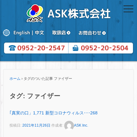
togg
navi
ホーム
›
タグのついた記事 ファイザー
タグ:
ファイザー
｢真実の口」1,771 新型コロナウィルス･･･268
投稿日:
2021年11月26日
作成者:
ASK Inc.