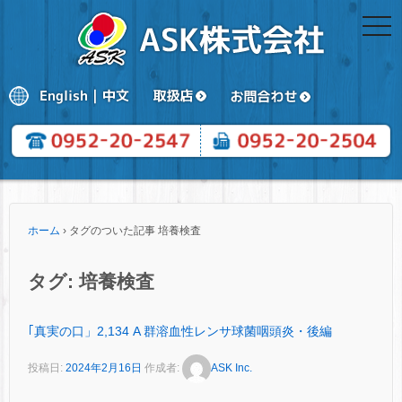
togg
navi
ホーム
›
タグのついた記事 培養検査
タグ:
培養検査
｢真実の口」2,134 A 群溶血性レンサ球菌咽頭炎・後編
投稿日:
2024年2月16日
作成者:
ASK Inc.