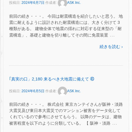
投稿日:
2024年6月7日
作成者:
ASK Inc.
前回の続き・・・。 今回は耐震構造を紹介したいと思う。 地
震に耐えるように設計された耐震構造には、大きく分けて 3
種類がある。 建物全体で地震の揺れに対応する従来型の「耐
…
震構造」、基礎と建物を切り離してその間に免震装置
続きを読む ›
｢真実の口」2,180 来るべき大地震に備えて ㊸
投稿日:
2024年6月5日
作成者:
ASK Inc.
前回の続き・・・。 株式会社 東京カンテイさんが阪神・淡路
大震災及び東日本大震災でのマンション被害をデータ化して
くれているので参考にさせてもらう。 以降のデータは、建物
…
被害程度を以下のように分類している。 【 阪神・淡路