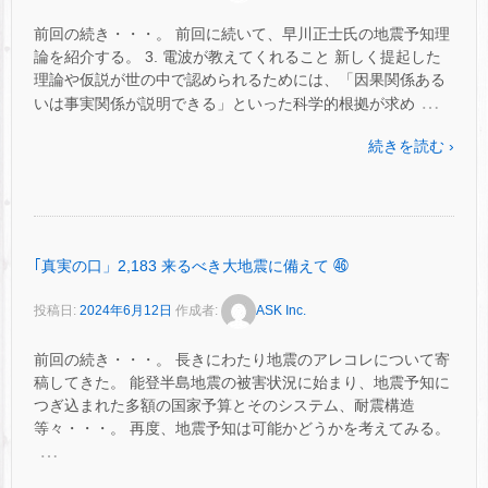
前回の続き・・・。 前回に続いて、早川正士氏の地震予知理
論を紹介する。 3. 電波が教えてくれること 新しく提起した
理論や仮説が世の中で認められるためには、「因果関係ある
…
いは事実関係が説明できる」といった科学的根拠が求め
続きを読む ›
｢真実の口」2,183 来るべき大地震に備えて ㊻
投稿日:
2024年6月12日
作成者:
ASK Inc.
前回の続き・・・。 長きにわたり地震のアレコレについて寄
稿してきた。 能登半島地震の被害状況に始まり、地震予知に
つぎ込まれた多額の国家予算とそのシステム、耐震構造
等々・・・。 再度、地震予知は可能かどうかを考えてみる。
…