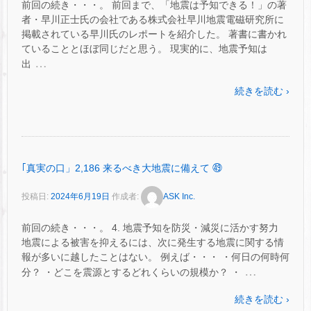
前回の続き・・・。 前回まで、「地震は予知できる！」の著
者・早川正士氏の会社である株式会社早川地震電磁研究所に
掲載されている早川氏のレポートを紹介した。 著書に書かれ
ていることとほぼ同じだと思う。 現実的に、地震予知は
…
出
続きを読む ›
｢真実の口」2,186 来るべき大地震に備えて ㊾
投稿日:
2024年6月19日
作成者:
ASK Inc.
前回の続き・・・。 4. 地震予知を防災・減災に活かす努力
地震による被害を抑えるには、次に発生する地震に関する情
報が多いに越したことはない。 例えば・・・ ・何日の何時何
…
分？ ・どこを震源とするどれくらいの規模か？ ・
続きを読む ›