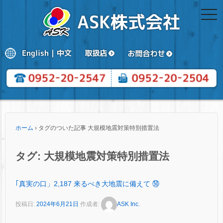
togg
navi
ホーム
›
タグのついた記事 大規模地震対策特別措置法
タグ:
大規模地震対策特別措置法
｢真実の口」2,187 来るべき大地震に備えて ㊿
投稿日:
2024年6月21日
作成者:
ASK Inc.