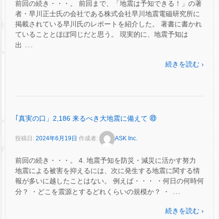
前回の続き・・・。 前回まで、「地震は予知できる！」の著
者・早川正士氏の会社である株式会社早川地震電磁研究所に
掲載されている早川氏のレポートを紹介した。 著書に書かれ
ていることとほぼ同じだと思う。 現実的に、地震予知は
…
出
続きを読む ›
｢真実の口」2,186 来るべき大地震に備えて ㊾
投稿日:
2024年6月19日
作成者:
ASK Inc.
前回の続き・・・。 4. 地震予知を防災・減災に活かす努力
地震による被害を抑えるには、次に発生する地震に関する情
報が多いに越したことはない。 例えば・・・ ・何日の何時何
…
分？ ・どこを震源とするどれくらいの規模か？ ・
続きを読む ›