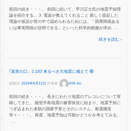
前回の続き・・・。 前回に続いて、早川正士氏の地震予知理
論を紹介する。 3. 電波が教えてくれること 新しく提起した
理論や仮説が世の中で認められるためには、「因果関係ある
…
いは事実関係が説明できる」といった科学的根拠が求め
続きを読む ›
｢真実の口」2,183 来るべき大地震に備えて ㊻
投稿日:
2024年6月12日
作成者:
ASK Inc.
前回の続き・・・。 長きにわたり地震のアレコレについて寄
稿してきた。 能登半島地震の被害状況に始まり、地震予知に
つぎ込まれた多額の国家予算とそのシステム、耐震構造
等々・・・。 再度、地震予知は可能かどうかを考えてみる。
…