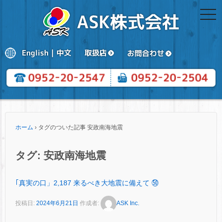
togg
navi
ホーム
›
タグのついた記事 安政南海地震
タグ:
安政南海地震
｢真実の口」2,187 来るべき大地震に備えて ㊿
投稿日:
2024年6月21日
作成者:
ASK Inc.