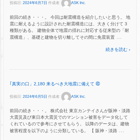
投稿日:
2024年6月7日
作成者:
ASK Inc.
前回の続き・・・。 今回は耐震構造を紹介したいと思う。 地
震に耐えるように設計された耐震構造には、大きく分けて 3
種類がある。 建物全体で地震の揺れに対応する従来型の「耐
…
震構造」、基礎と建物を切り離してその間に免震装置
続きを読む ›
｢真実の口」2,180 来るべき大地震に備えて ㊸
投稿日:
2024年6月5日
作成者:
ASK Inc.
前回の続き・・・。 株式会社 東京カンテイさんが阪神・淡路
大震災及び東日本大震災でのマンション被害をデータ化して
くれているので参考にさせてもらう。 以降のデータは、建物
…
被害程度を以下のように分類している。 【 阪神・淡路