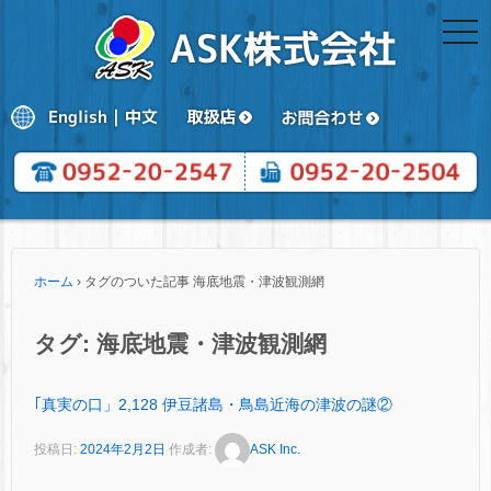
togg
navi
ホーム
›
タグのついた記事 海底地震・津波観測網
タグ:
海底地震・津波観測網
｢真実の口」2,128 伊豆諸島・鳥島近海の津波の謎②
投稿日:
2024年2月2日
作成者:
ASK Inc.