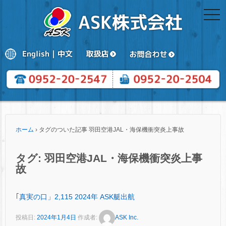
togg
navi
ホーム
›
タグのついた記事 羽田空港JAL・海保機衝突炎上事故
タグ:
羽田空港JAL・海保機衝突炎上事
故
｢真実の口」2,115 2024年 ASK艇出航
投稿日:
2024年1月4日
作成者:
ASK Inc.