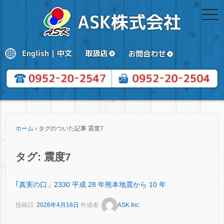
togg
navi
ホーム
›
タグのついた記事 震度7
タグ:
震度7
｢真実の口」2330 平成 28 年熊本地震から 10 年
投稿日:
2026年4月16日
作成者:
ASK Inc.