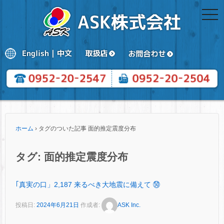
togg
navi
ホーム
›
タグのついた記事 面的推定震度分布
タグ:
面的推定震度分布
｢真実の口」2,187 来るべき大地震に備えて ㊿
投稿日:
2024年6月21日
作成者:
ASK Inc.