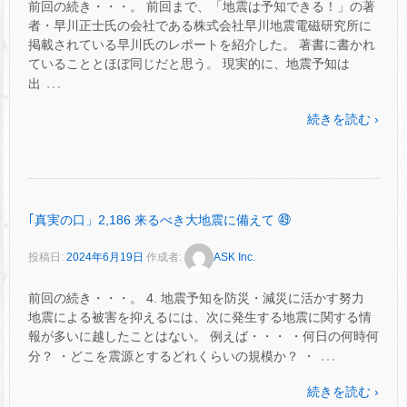
前回の続き・・・。 前回まで、「地震は予知できる！」の著
者・早川正士氏の会社である株式会社早川地震電磁研究所に
掲載されている早川氏のレポートを紹介した。 著書に書かれ
ていることとほぼ同じだと思う。 現実的に、地震予知は
…
出
続きを読む ›
｢真実の口」2,186 来るべき大地震に備えて ㊾
投稿日:
2024年6月19日
作成者:
ASK Inc.
前回の続き・・・。 4. 地震予知を防災・減災に活かす努力
地震による被害を抑えるには、次に発生する地震に関する情
報が多いに越したことはない。 例えば・・・ ・何日の何時何
…
分？ ・どこを震源とするどれくらいの規模か？ ・
続きを読む ›