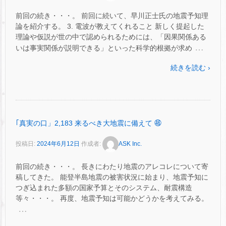
前回の続き・・・。 前回に続いて、早川正士氏の地震予知理
論を紹介する。 3. 電波が教えてくれること 新しく提起した
理論や仮説が世の中で認められるためには、「因果関係ある
…
いは事実関係が説明できる」といった科学的根拠が求め
続きを読む ›
｢真実の口」2,183 来るべき大地震に備えて ㊻
投稿日:
2024年6月12日
作成者:
ASK Inc.
前回の続き・・・。 長きにわたり地震のアレコレについて寄
稿してきた。 能登半島地震の被害状況に始まり、地震予知に
つぎ込まれた多額の国家予算とそのシステム、耐震構造
等々・・・。 再度、地震予知は可能かどうかを考えてみる。
…