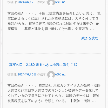
投稿日:
2024年6月7日
作成者:
ASK Inc.
前回の続き・・・。 今回は耐震構造を紹介したいと思う。 地
震に耐えるように設計された耐震構造には、大きく分けて 3
種類がある。 建物全体で地震の揺れに対応する従来型の「耐
…
震構造」、基礎と建物を切り離してその間に免震装置
続きを読む ›
｢真実の口」2,180 来るべき大地震に備えて ㊸
投稿日:
2024年6月5日
作成者:
ASK Inc.
前回の続き・・・。 株式会社 東京カンテイさんが阪神・淡路
大震災及び東日本大震災でのマンション被害をデータ化して
くれているので参考にさせてもらう。 以降のデータは、建物
…
被害程度を以下のように分類している。 【 阪神・淡路