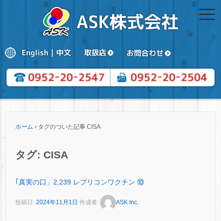
togg
navi
ホーム
›
タグのついた記事 CISA
タグ:
CISA
｢真実の口」2,239 レプリコンワクチン ⑩
投稿日:
2024年11月1日
作成者:
ASK Inc.