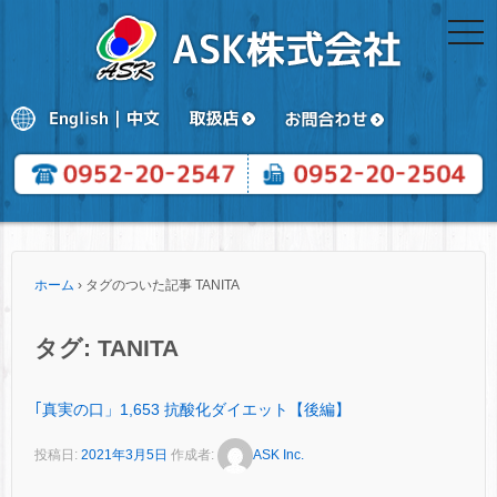
togg
navi
ホーム
›
タグのついた記事 TANITA
タグ:
TANITA
｢真実の口」1,653 抗酸化ダイエット【後編】
投稿日:
2021年3月5日
作成者:
ASK Inc.