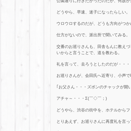
公園通りに行きたかったのだが、何故か
どうやら、早速、迷子になったらしい。
ウロウロするのだが、どうも方向がつか
仕方がないので、派出所で聞いてみる。
交番のお巡りさんも、田舎もんに教えづ
いからと言うことで、道を教わる。
礼を言って、去ろうとしたのだが・・・
お巡りさんが、会田氏へ近寄り、小声で
｢お父さん・・・ズボンのチャックが開い
アチャ～・・・Σ(￣◇￣；)
どうやら、渋谷の街中を、ホテルからフ
とりあえず、お巡りさんに再度礼を言っ