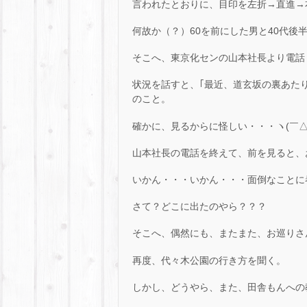
言われたとおりに、目印を左折→直進→
何故か（？）60を前にした男と40代後
そこへ、東京化センの山本社長より電話
状況を話すと、｢最近、道玄坂の裏あた
のこと。
確かに、見るからに怪しい・・・ヽ(￣△
山本社長の電話を終えて、前を見ると、
いかん・・・いかん・・・面倒なことに
さて？どこに出たのやら？？？
そこへ、偶然にも、またまた、お巡りさ
再度、代々木公園の行き方を聞く。
しかし、どうやら、また、田舎もんへの