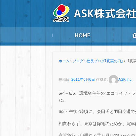
ホーム
›
ブログ
›
社長ブログ｢真実の口｣
›
「真実
投稿日:
2011年6月6日
作成者:
ASK Inc.
6/4～6/5、環境省主催の“エコライフ・
た。
6/3・午後2時頃に、会田氏と羽田空港
相変わらず、東京は節電のためか、電車
京浜急行→山手線と乗り継いでいったの