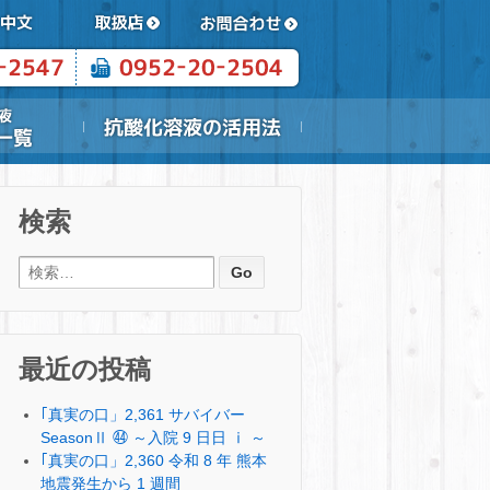
検索
検索:
最近の投稿
｢真実の口」2,361 サバイバー
SeasonⅡ ㊹ ～入院 9 日日 ⅰ ～
｢真実の口」2,360 令和 8 年 熊本
地震発生から 1 週間