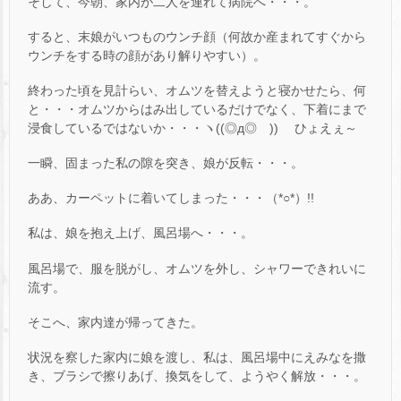
そして、今朝、家内が二人を連れて病院へ・・・。
すると、末娘がいつものウンチ顔（何故か産まれてすぐから
ウンチをする時の顔があり解りやすい）。
終わった頃を見計らい、オムツを替えようと寝かせたら、何
と・・・オムツからはみ出しているだけでなく、下着にまで
浸食しているではないか・・・ヽ((◎д◎ ))ゝ ひょえぇ～
一瞬、固まった私の隙を突き、娘が反転・・・。
ああ、カーペットに着いてしまった・・・（*○*）!!
私は、娘を抱え上げ、風呂場へ・・・。
風呂場で、服を脱がし、オムツを外し、シャワーできれいに
流す。
そこへ、家内達が帰ってきた。
状況を察した家内に娘を渡し、私は、風呂場中にえみなを撒
き、ブラシで擦りあげ、換気をして、ようやく解放・・・。