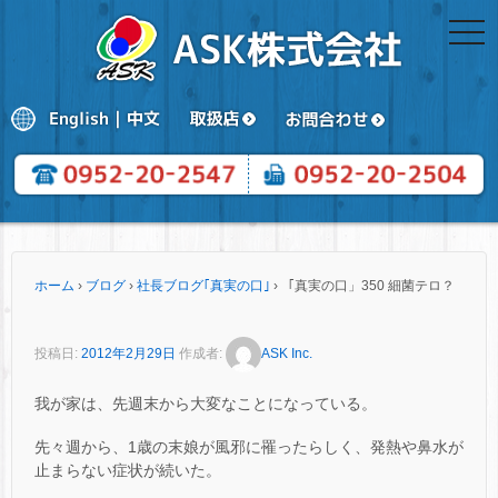
togg
navi
ホーム
›
ブログ
›
社長ブログ｢真実の口｣
›
「真実の口」350 細菌テロ？
投稿日:
2012年2月29日
作成者:
ASK Inc.
我が家は、先週末から大変なことになっている。
先々週から、1歳の末娘が風邪に罹ったらしく、発熱や鼻水が
止まらない症状が続いた。