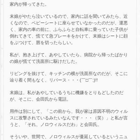
家内が帰ってきた。
末娘がやたら泣いているので、家内に話を聞いてみたら、近
くなので、ベビーシートに座らせていなかったのだが、運悪
く、家内の車の前に、ふらふらと自転車に乗っていた子供が
倒れてきて、慌てて急ブレーキをかけて、末娘はシートに顔
をぶつけて、唇を切ったらしい。
私が、抱き上げて、あやしていたら、病院から帰ったばかり
の娘が慌てて洗面所に駆けだした。
リビングを抜けて、キッチンの横が洗面所なのだが、そこに
辿り着く間もなく、リバース・・・(￣□￣;)!!
末娘は、私があやしているうちに機嫌をとりもどしたのだ
が、そこに、会田氏から電話。
用件は別にして、「この前から、我が家は原因不明のウィル
スに攻撃されているみたいなんです・・・（笑）」と私が言
うと、「それ、ノロウィルスだわ」と会田氏。
そういや、世間で、ノロウィルスが蔓延しているというニュ