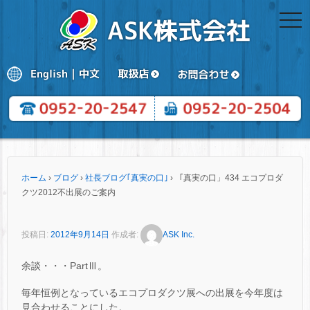
togg
navi
ホーム
›
ブログ
›
社長ブログ｢真実の口｣
›
「真実の口」434 エコプロダ
クツ2012不出展のご案内
投稿日:
2012年9月14日
作成者:
ASK Inc.
余談・・・PartⅢ。
毎年恒例となっているエコプロダクツ展への出展を今年度は
見合わせることにした。