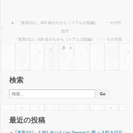
‹
「真実の口」433 命のちから（リアル入院編）・・・その弐
拾弐
「真実の口」434 命のちから（リアル入院編）・・・その弐拾
参
›
検索
検索:
最近の投稿
｢真実の口」2,361 サバイバー SeasonⅡ ㊹ ～入院 9 日日