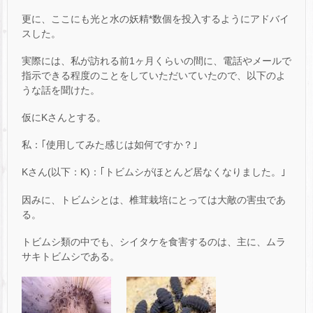
更に、ここにも光と水の妖精*数個を投入するようにアドバイ
スした。
実際には、私が訪れる前1ヶ月くらいの間に、電話やメールで
指示できる程度のことをしていただいていたので、以下のよ
うな話を聞けた。
仮にKさんとする。
私：｢使用してみた感じは如何ですか？｣
Kさん(以下：K)：｢トビムシがほとんど居なくなりました。｣
因みに、トビムシとは、椎茸栽培にとっては大敵の害虫であ
る。
トビムシ類の中でも、シイタケを食害するのは、主に、ムラ
サキトビムシである。