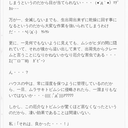
しまうというのだから目が当てられない・・・（●´д｀●）ﾏﾁﾞ
ｶｮ･･･
万が一、全滅しないまでも、生出荷出来ずに乾燥に回す事に
なるというのだから大変な作業を強いられてしまうわけ
だ・・・ﾍ(-′д`-)ゝﾔﾚﾔﾚ
更に、一見何でもないように見えても、ムシがヒダの間に隠
れていて、それが後から這い出して来て、出荷先からクレー
ムと言うことになりかねないかなり厄介な害虫である・・・
Σ(￣ロ￣lll) ｶﾞﾋﾞｰﾝ
ん・・・？
ハウスの中は、常に湿度を保つように管理しているのだか
ら、一旦、ムラサキトビムシに侵略されたら、一溜まりもな
いではないか・・・(((( ;ﾟдﾟ)))ｱﾜﾜﾜﾜ
しかし、この厄介なトビムシが驚くほど居なくなったという
のだから、凄い効果であることは間違いない。
私：｢それは、良かった・・・！｣