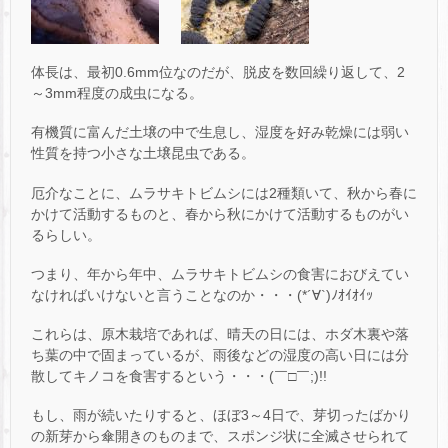
体長は、最初0.6mm位なのだが、脱皮を数回繰り返して、2
～3mm程度の成虫になる。
有機質に富んだ土壌の中で生息し、湿度を好み乾燥には弱い
性質を持つ小さな土壌昆虫である。
厄介なことに、ムラサキトビムシには2種類いて、秋から春に
かけて活動するものと、春から秋にかけて活動するものがい
るらしい。
つまり、年から年中、ムラサキトビムシの食害におびえてい
なければいけないと言うことなのか・・・(*´∀`)ﾉｵｲｵｲｯ
これらは、原木栽培であれば、晴天の日には、ホダ木裏や落
ち葉の中で固まっているが、雨後などの湿度の高い日には分
散してキノコを食害するという・・・(￣□￣;)!!
もし、雨が続いたりすると、ほぼ3～4日で、芽切ったばかり
の新芽から傘開きのものまで、スポンジ状に全滅させられて