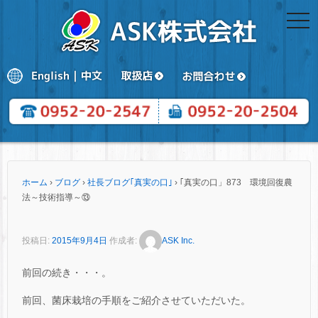
togg
navi
ホーム
›
ブログ
›
社長ブログ｢真実の口｣
›
｢真実の口」873 環境回復農
法～技術指導～⑬
投稿日:
2015年9月4日
作成者:
ASK Inc.
前回の続き・・・。
前回、菌床栽培の手順をご紹介させていただいた。