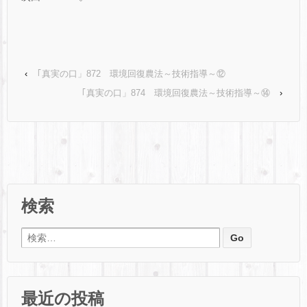
‹
｢真実の口」872 環境回復農法～技術指導～⑫
｢真実の口」874 環境回復農法～技術指導～⑭
›
検索
検索:
最近の投稿