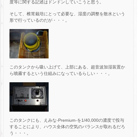
度等に関する記述はドンドンしていこうと思う。
そして、椎茸栽培にとって必要な、湿度の調整を散水という
形で行っているのだが・・・。
このタンクから吸い上げて、上部にある、超音波加湿装置か
ら噴霧するという仕組みになっているらしい・・・。
このタンクにも、えみな-Premium-を1/40,000の濃度で投与
することにより、ハウス全体の空気のバランスが取れるだろ
う・・・。