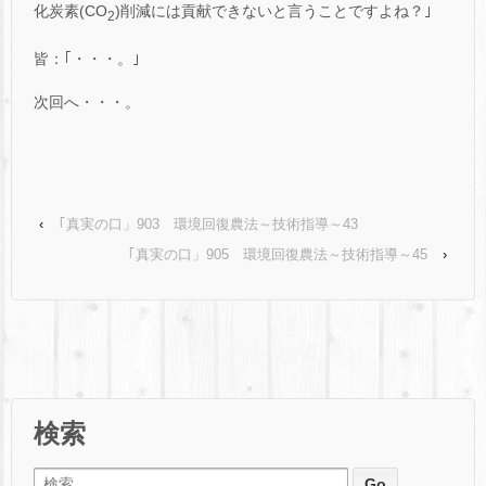
化炭素(CO
)削減には貢献できないと言うことですよね？｣
2
皆：｢・・・。｣
次回へ・・・。
‹
｢真実の口」903 環境回復農法～技術指導～43
｢真実の口」905 環境回復農法～技術指導～45
›
検索
検索: