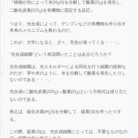
『植物が光によって水(H
O)を分解して酸素(O
)を発生し、
2
2
二酸化炭素(CO
)を有機物に固定する反応』
2
つまり、光合成によって、デンプンなどの有機物を作り出す
本来のメカニズムを教わるのだ。
これが、大学になると、少々、毛色が違ってくる・・・。
“光合成細菌”という単語聞いたことはあるだろうか？
光合成細菌は、光エネルギーによる同化を行う細菌の総称な
のだが、草や木のように、水を分解して酸素を発生したりし
ないのである・・・。
光合成=二酸化炭素(CO
)→酸素(O
)という方程式は成り立た
2
2
ないのである。
例えば、硫化水素(H
S)を分解して、硫黄(S)を作ったりす
2
る。
この際、硫黄(S)は、光合成細菌にとっては、不要なものなの
で、細胞の外に捨てられる。