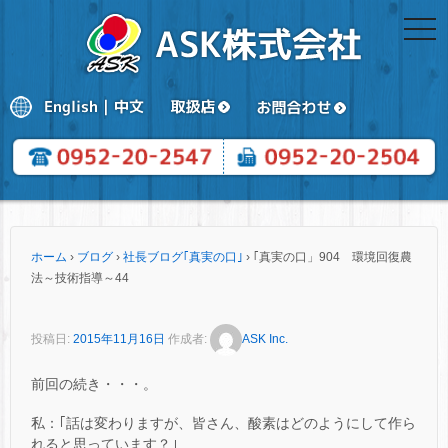
togg
navi
ホーム
›
ブログ
›
社長ブログ｢真実の口｣
›
｢真実の口」904 環境回復農
法～技術指導～44
投稿日:
2015年11月16日
作成者:
ASK Inc.
前回の続き・・・。
私：｢話は変わりますが、皆さん、酸素はどのようにして作ら
れると思っています？｣