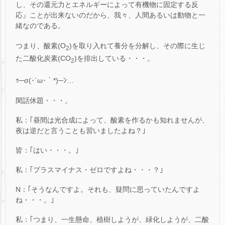
し、その還元力とエネルギーによって有機物に固定する反
応』ことが出来ないのだから、我々、人間あるいは動物と一
緒なのである。
つまり、酸素(O
)を取り入れて養分を分解し、その際に生じ
2
た二酸化炭素(CO
)を排出している・・・。
2
ｩ─σ(･´ω･｀*)─ﾝ…
閑話休題・・・。
私：｢昼間は光合成によって、酸素を作るかも知れませんが、
夜は逆だと言うことも習いましたよね？｣
皆：｢はい・・・。｣
私：｢プラスマイナス・ゼロですよね・・・？｣
N：｢そうなんですよ。それも、疑問に思っていたんですよ
ね・・・。｣
私：｢つまり、一生懸命、植樹しようが、緑化しようが、二酸