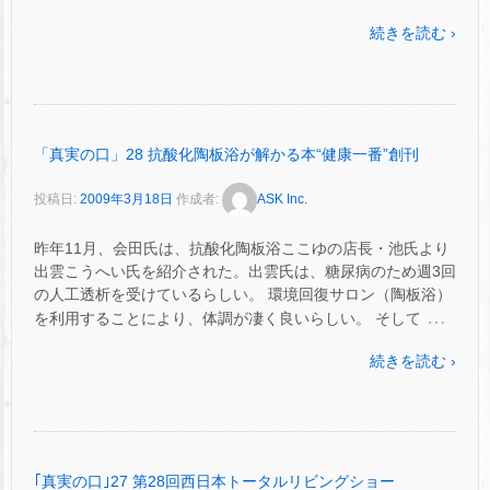
続きを読む ›
「真実の口」28 抗酸化陶板浴が解かる本“健康一番”創刊
投稿日:
2009年3月18日
作成者:
ASK Inc.
昨年11月、会田氏は、抗酸化陶板浴ここゆの店長・池氏より
出雲こうへい氏を紹介された。出雲氏は、糖尿病のため週3回
の人工透析を受けているらしい。 環境回復サロン（陶板浴）
…
を利用することにより、体調が凄く良いらしい。 そして
続きを読む ›
｢真実の口｣27 第28回西日本トータルリビングショー