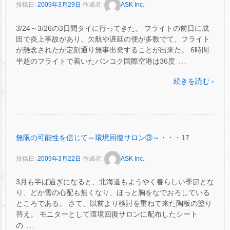
投稿日:
2009年3月29日
作成者:
ASK Inc.
3/24～3/26の3日間タイに行ってきた。 フライトの前日に成
田で炎上事故があり、欠航や遅延の便が多数でて、フライト
が懸念されたが定刻通り無事出発することが出来た。 6時間
…
半超のフライトで着いたバンコク国際空港は36度
続きを読む ›
無限の可能性を信じて～環境回復サロン③～・・・17
投稿日:
2009年3月22日
作成者:
ASK Inc.
3月も半ば過ぎになると、北海道もようやく春らしい季節とな
り、どか雪の心配も無くなり、ほっと胸をなでおろしている
ところである。 さて、以前より検討を重ねて来た陶板の塗り
替え。 モニターとして環境回復サロンに配布したシート
…
の