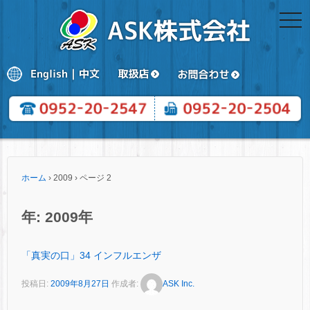
togg
navi
ホーム
›
2009
›
ページ 2
年:
2009年
「真実の口」34 インフルエンザ
投稿日:
2009年8月27日
作成者:
ASK Inc.