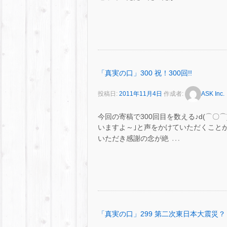
「真実の口」300 祝！300回!!
投稿日:
2011年11月4日
作成者:
ASK Inc.
今回の寄稿で300回目を数える♪d(⌒〇
いますよ～｣と声をかけていただくこと
…
いただき感謝の念が絶
「真実の口」299 第二次東日本大震災？