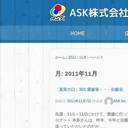
ホーム
›
2011
›
11月
›
ページ 2
月:
2011年11月
「真実の口」301 愛媛発・・・抗酸化
投稿日:
2011年11月7日
作成者:
ASK Inc.
先週、11/1～11/2にかけて、愛媛に
ログ＞＞ 本多さんは、昨年、今年と抗
…
送っていただいたのだが