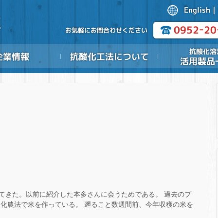
行ってきた。以前に紹介した本多さんに会うためである。 過去のブ
酸化農法で米を作っている。 遡ること数週間前、今年収穫の米を