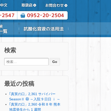
検索
検索:
最近の投稿
｢真実の口」2,361 サバイバー
SeasonⅡ ㊹ ～入院 9 日日 ⅰ ～
｢真実の口」2,360 令和 8 年 熊本
地震発生から 1 週間