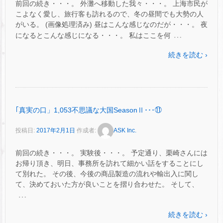
前回の続き・・・。 外灘へ移動した我々・・・。 上海市民が
こよなく愛し、旅行客も訪れるので、冬の昼間でも大勢の人
がいる。 (画像処理済み) 昼はこんな感じなのだが・・・。 夜
…
になるとこんな感じになる・・・。 私はここを何
続きを読む ›
｢真実の口」1,053不思議な大国SeasonⅡ･･･⑪
投稿日:
2017年2月1日
作成者:
ASK Inc.
前回の続き・・・。 実験後・・・。 予定通り、栗崎さんには
お帰り頂き、明日、事務所を訪れて細かい話をすることにし
て別れた。 その後、今後の商品製造の流れや輸出入に関し
て、決めておいた方が良いことを摺り合わせた。 そして、
…
続きを読む ›