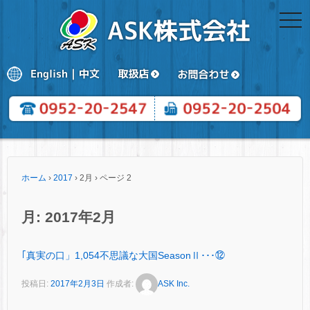
togg
navi
ホーム
›
2017
›
2月
›
ページ 2
月:
2017年2月
｢真実の口」1,054不思議な大国SeasonⅡ･･･⑫
投稿日:
2017年2月3日
作成者:
ASK Inc.