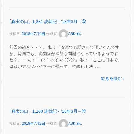
｢真実の口」1,261 訪韓記～’18年3月～㉖
投稿日:
2018年7月4日
作成者:
ASK Inc.
前回の続き・・・。 私：「安東でも話させて頂いたんです
が、韓国でも、認知症が深刻な問題になっているようです
ね？」 一同：「 (ｏ´･ω･)´-ω-)ｳﾝｳﾝ」 私：「ここに日本で、
…
母親がアルツハイマーに罹って、抗酸化工法
続きを読む ›
｢真実の口」1,260 訪韓記～’18年3月～㉕
投稿日:
2018年7月2日
作成者:
ASK Inc.