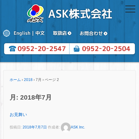
togg
navi
ホーム
›
2018
›
7月
›
ページ 2
月:
2018年7月
お見舞い
投稿日:
2018年7月7日
作成者:
ASK Inc.