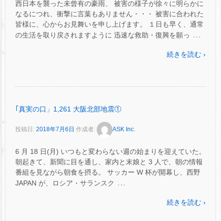
西日本を襲った未曾有の豪雨、 被害の様子が徐々に明らかに
なるにつれ、衝撃に言葉もありません・・・ 被害に合われた
皆様に、心からお見舞いを申し上げます。 １日も早く、通常
…
の生活を取り戻されますように 迅速な救助・復興を願っ
続きを読む ›
｢真実の口」1,261 大阪北部地震①
投稿日:
2018年7月6日
作成者:
ASK Inc.
6 月 18 日(月) いつもと変わらない週の始まりを迎えていた。
朝起きて、新聞に目を通し、家内と末娘と 3 人で、朝の情報
番組を見ながら朝食を摂る。 サッカー W 杯が開幕し、西野
…
JAPAN が、ロシア・サランスク
続きを読む ›