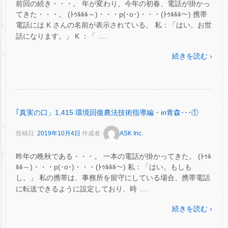
前回の続き・・・。 年が変わり、今年の初春、電話が掛かっ
てきた・・・。 (ﾄｩﾙﾙﾙ～)・・・p(･o･)・・・(ﾄｩﾙﾙﾙ～) 携帯
電話には K さんの名前が表示されている。 私：「はい。お世
…
話になります。」 K ：「
続きを読む ›
｢真実の口」1,415 環境回復農法技術指導編・in青森･･･①
投稿日:
2019年10月4日
作成者:
ASK Inc.
昨年の晩秋である・・・。 一本の電話が掛かってきた。 (ﾄｩﾙ
ﾙﾙ～)・・・p(･o･)・・・(ﾄｩﾙﾙﾙ～) 私：「はい。もしも
し。」 私の携帯は、事務所を留守にしている場合、携帯電話
…
に転送できるように設定しており、時
続きを読む ›