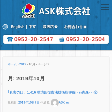
togg
navi
ホーム
›
2019
›
10月
›
ページ 2
月:
2019年10月
｢真実の口」1,416 環境回復農法技術指導編・in青森･･･②
投稿日:
2019年10月7日
作成者:
ASK Inc.