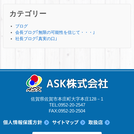
カテゴリー
ブログ
会長ブログ｢無限の可能性を信じて・・・｣
社長ブログ｢真実の口｣
佐賀県佐賀市本庄町大字本庄128－1
TEL:0952-20-2547
FAX:0952-20-2504