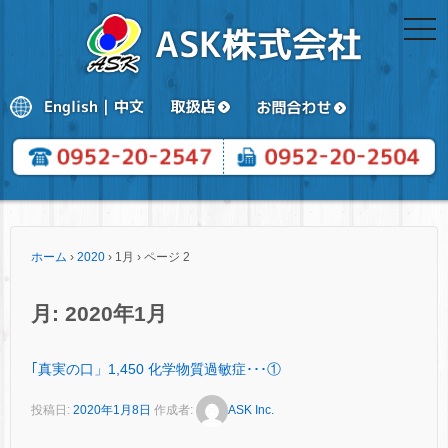
togg
navi
ホーム
›
2020
›
1月
›
ページ 2
月:
2020年1月
｢真実の口」1,450 化学物質過敏症･･･①
投稿日:
2020年1月8日
作成者:
ASK Inc.