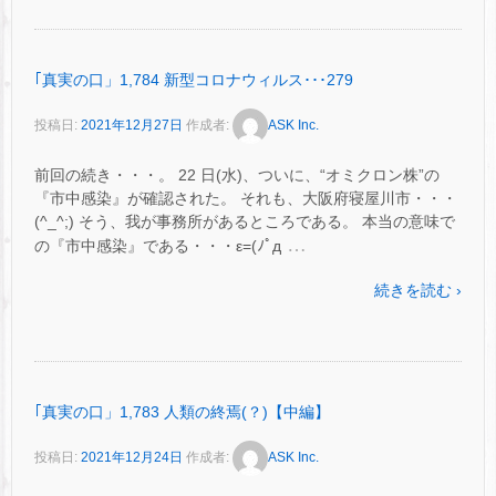
｢真実の口」1,784 新型コロナウィルス･･･279
投稿日:
2021年12月27日
作成者:
ASK Inc.
前回の続き・・・。 22 日(水)、ついに、“オミクロン株”の
『市中感染』が確認された。 それも、大阪府寝屋川市・・・
(^_^;) そう、我が事務所があるところである。 本当の意味で
…
の『市中感染』である・・・ε=(ﾉﾟд
続きを読む ›
｢真実の口」1,783 人類の終焉(？)【中編】
投稿日:
2021年12月24日
作成者:
ASK Inc.