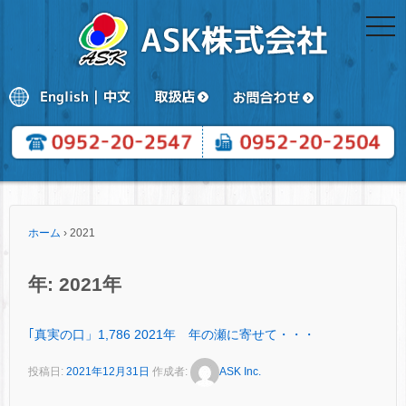
togg
navi
ホーム
›
2021
年:
2021年
｢真実の口」1,786 2021年 年の瀬に寄せて・・・
投稿日:
2021年12月31日
作成者:
ASK Inc.