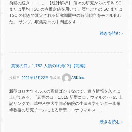
前回の続き・・・。 【統計解析】 個々の研究からの平均 SC
または平均 TSC の点推定値を用いて、暦年ごとの SC または
TSC の傾きで測定される研究期間中の時間傾向をモデル化し
…
た。 サンプル収集期間の中間点をす
続きを読む ›
｢真実の口」1,782 人類の終焉(？)【前編】
投稿日:
2021年12月22日
作成者:
ASK Inc.
新型コロナウィルスの寄稿ばかりなので、違う情報を久々に
上げてみる。 ｢真実の口」1,515 新型コロナウィルス･･･53 上
記リンクで、華中科技大学同済病院の生殖医学センター李豫
…
峰教授の研究チームによる新型コロナウィルス
続きを読む ›