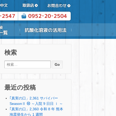
検索
検索:
最近の投稿
｢真実の口」2,361 サバイバー
SeasonⅡ ㊹ ～入院 9 日日 ⅰ ～
｢真実の口」2,360 令和 8 年 熊本
地震発生から 1 週間