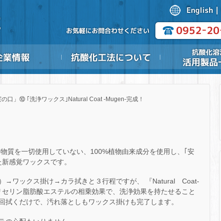
の口」⑩ ｢洗浄ワックス｣Natural Coat -Mugen-完成！
、石油化学物質を一切使用していない、100%植物由来成分を使用し、｢安
た新感覚ワックスです。
ワックス掛け→カラ拭きと３行程ですが、 『Natural Coat-
グリセリン脂肪酸エステルの相乗効果で、洗浄効果を持たせること
回拭くだけで、汚れ落としもワックス掛けも完了します。