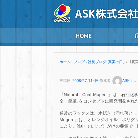
ホーム
›
ブログ
›
社長ブログ｢真実の口｣
›
「真実
投稿日:
2008年7月14日
作成者:
ASK Inc.
『Natural Coat-Mugen-』は
全・簡単｣をコンセプトに研究開発され
通常のワックスは、水拭き（汚れ落とし）→
Mugen-』は、オレンジオイル、ポリ
により、雑巾（モップ）がけの要領で一