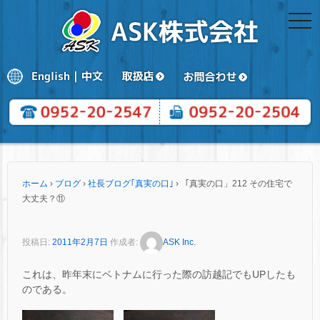
togg
navi
ホーム
›
ブログ
›
社長ブログ｢真実の口｣
›
「真実の口」212 その住宅で
大丈夫？⑪
投稿日:
2011年2月7日
作成者:
ASK Inc.
これは、昨年末にベトナムに行った際の訪越記でもUPしたも
のである。