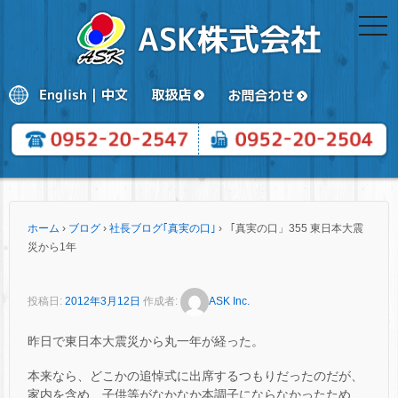
togg
navi
ホーム
›
ブログ
›
社長ブログ｢真実の口｣
›
「真実の口」355 東日本大震
災から1年
投稿日:
2012年3月12日
作成者:
ASK Inc.
昨日で東日本大震災から丸一年が経った。
本来なら、どこかの追悼式に出席するつもりだったのだが、
家内を含め、子供等がなかなか本調子にならなかったため、