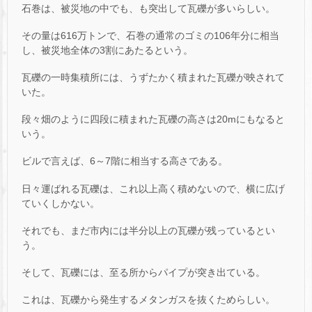
石巻は、被災地の中でも、も突出して瓦礫が多いらしい。
その量は616万トンで、石巻の通常のゴミの106年分に相当
し、被災地全体の3割にあたるという。
瓦礫の一時集積所には、うずたかく積まれた瓦礫が映されて
いた。
段々畑のように四段に積まれた瓦礫の高さは20mにもなると
いう。
ビルで言えば、6～7階に相当する高さである。
日々運ばれる瓦礫は、これ以上高く積めないので、横に広げ
ていくしかない。
それでも、まだ市内には半分以上の瓦礫が残っているとい
う。
そして、瓦礫には、至る所からパイプが突き出ている。
これは、瓦礫から発生するメタンガスを抜くためらしい。