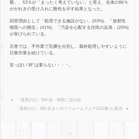
難」、53％が「まったく考えていない」と答え、全体の86％
ががれきの受け入れに難色を示す結果となった。
回答理由として「処理できる施設がない」(53%)、「放射性
物質への懸念」(41%)、「汚染を心配する住民の反発」(20%)
が挙げられている。
石巻では、手作業で瓦礫を分別し、最終処理しやすいように
日夜作業を続けている。
安っぽい“絆”は要らない・・・。
‹
「真実の口」354 続・韓国こぼれ話
「真実の口」356 住まいのリフォームフェア2012春 in 新潟
›