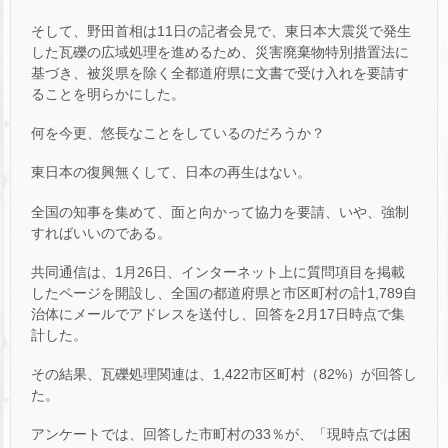
そして、野田首相は11日の記者会見で、東日本大震災で発生
した瓦礫の広域処理を進めるため、災害廃棄物特別措置法に
基づき、被災県を除く全都道府県に文書で受け入れを要請す
ることを明らかにした。
何を今更、悠長なことをしているのだろうか？
東日本の復興無くして、日本の再生はない。
全国の知事を集めて、面と向かって協力を要請、いや、強制
すればいいのである。
共同通信は、1月26日、インターネット上に質問項目を掲載
したページを開設し、全国の都道府県と市区町村の計1,789自
治体にメールでアドレスを送付し、回答を2月17日時点で集
計した。
その結果、瓦礫処理関連は、1,422市区町村（82%）が回答し
た。
アンケートでは、回答した市町村の33％が、「現時点では困