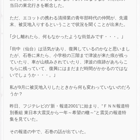
当日の東北行きを断念した。
ただ、エコットの携わる清掃業の青年部時代の仲間が、先週
末、被災地入りするということで状況を聞くことが出来た。
｢少し離れたら、何もなかったような街並みです・・・。｣
｢街中（仙台）は活気があり、復興しているのかなと思いまし
たが、石巻に来たら、小学校の三階まで津波が来た痕が残っ
ていたり、車が山積みされていたり、津波の痕跡があちらこ
ちらに残っていて、復興にはまだまだ時間がかかるのではな
いでしょうか・・・。｣
私が9月に被災地入りしたときから何も変わっていないのだろ
うか？
昨日、フジテレビの“新・報道2001”に始まり、“ＦＮＮ報道特
別番組 東日本大震災から一年～希望の轍～”と震災の報道特
集を見ていた。
その報道の中で、石巻の話が出ていた。