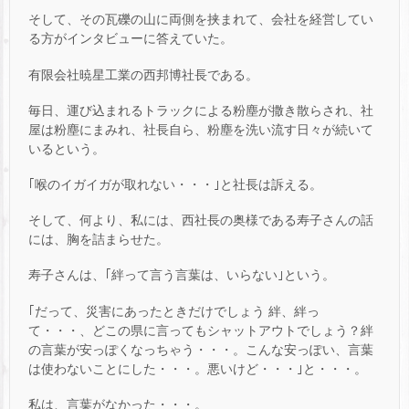
そして、その瓦礫の山に両側を挟まれて、会社を経営してい
る方がインタビューに答えていた。
有限会社暁星工業の西邦博社長である。
毎日、運び込まれるトラックによる粉塵が撒き散らされ、社
屋は粉塵にまみれ、社長自ら、粉塵を洗い流す日々が続いて
いるという。
｢喉のイガイガが取れない・・・｣と社長は訴える。
そして、何より、私には、西社長の奥様である寿子さんの話
には、胸を詰まらせた。
寿子さんは、｢絆って言う言葉は、いらない｣という。
｢だって、災害にあったときだけでしょう 絆、絆っ
て・・・、どこの県に言ってもシャットアウトでしょう？絆
の言葉が安っぽくなっちゃう・・・。こんな安っぽい、言葉
は使わないことにした・・・。悪いけど・・・｣と・・・。
私は、言葉がなかった・・・。