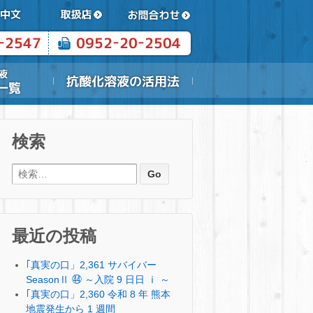
検索
検索:
最近の投稿
｢真実の口」2,361 サバイバー
SeasonⅡ ㊹ ～入院 9 日日 ⅰ ～
｢真実の口」2,360 令和 8 年 熊本
地震発生から 1 週間