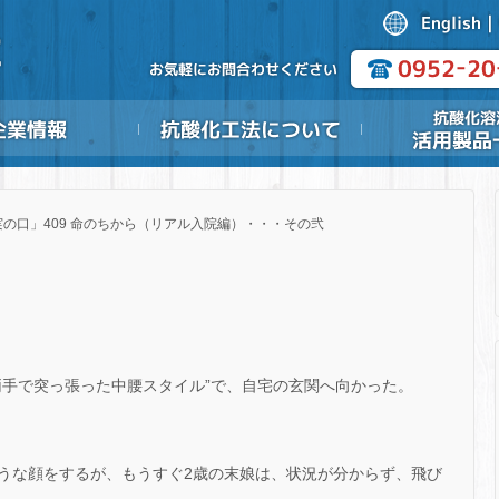
実の口」409 命のちから（リアル入院編）・・・その弐
両手で突っ張った中腰スタイル”で、自宅の玄関へ向かった。
うな顔をするが、もうすぐ2歳の末娘は、状況が分からず、飛び