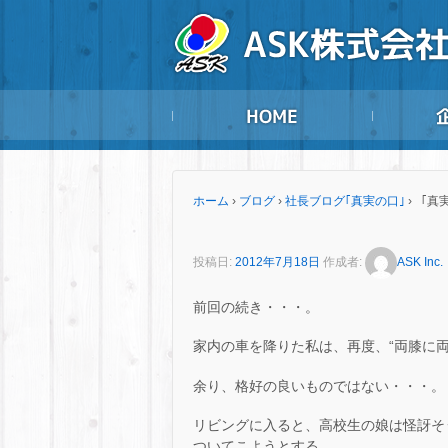
ホーム
›
ブログ
›
社長ブログ｢真実の口｣
›
「真
投稿日:
2012年7月18日
作成者:
ASK Inc.
前回の続き・・・。
家内の車を降りた私は、再度、“両膝に
余り、格好の良いものではない・・・。
リビングに入ると、高校生の娘は怪訝そ
ついてこようとする。