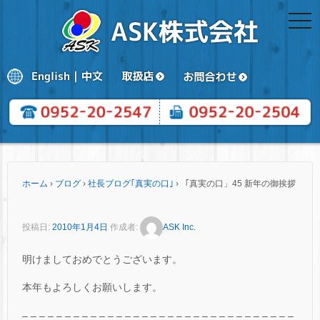
togg
navi
ホーム
›
ブログ
›
社長ブログ｢真実の口｣
›
「真実の口」45 新年の御挨拶
投稿日:
2010年1月4日
作成者:
ASK Inc.
明けましておめでとうございます。
本年もよろしくお願いします。
– – – – – – – – – – – – – – – – – – – – – – – – – – – – – – – –