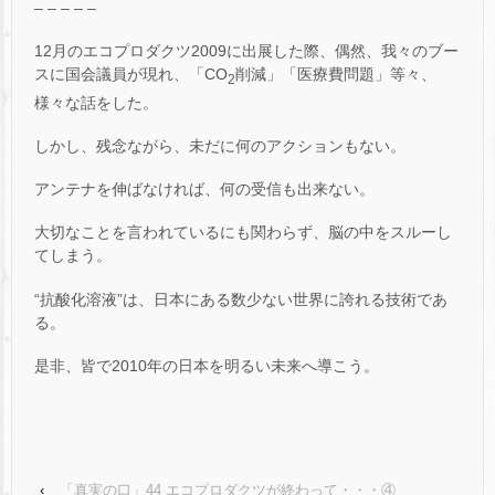
– – – – –
12月のエコプロダクツ2009に出展した際、偶然、我々のブー
スに国会議員が現れ、「CO
削減」「医療費問題」等々、
2
様々な話をした。
しかし、残念ながら、未だに何のアクションもない。
アンテナを伸ばなければ、何の受信も出来ない。
大切なことを言われているにも関わらず、脳の中をスルーし
てしまう。
“抗酸化溶液”は、日本にある数少ない世界に誇れる技術であ
る。
是非、皆で2010年の日本を明るい未来へ導こう。
‹
「真実の口」44 エコプロダクツが終わって・・・④