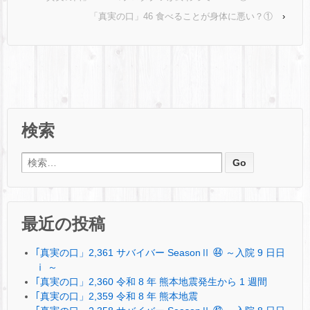
「真実の口」46 食べることが身体に悪い？①
›
検索
検索:
最近の投稿
｢真実の口」2,361 サバイバー SeasonⅡ ㊹ ～入院 9 日日
ⅰ ～
｢真実の口」2,360 令和 8 年 熊本地震発生から 1 週間
｢真実の口」2,359 令和 8 年 熊本地震