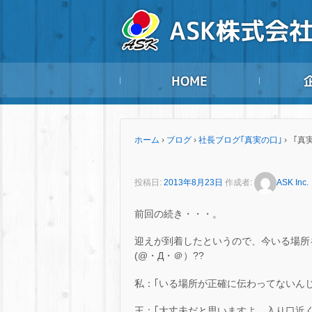
ホーム
›
ブログ
›
社長ブログ｢真実の口｣
›
「真実
投稿日:
2013年8月23日
作成者:
ASK Inc.
前回の続き・・・。
迎えが到着したというので、今いる場所
(@・Д・＠）??
私：｢いる場所が正確に伝わってないん
王：｢大丈夫だと思いますよ。入り口近