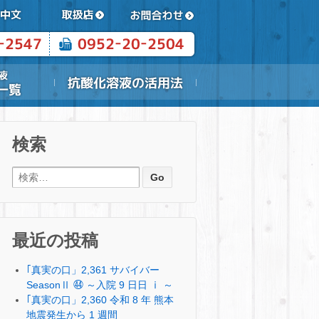
検索
検索:
最近の投稿
｢真実の口」2,361 サバイバー
SeasonⅡ ㊹ ～入院 9 日日 ⅰ ～
｢真実の口」2,360 令和 8 年 熊本
地震発生から 1 週間