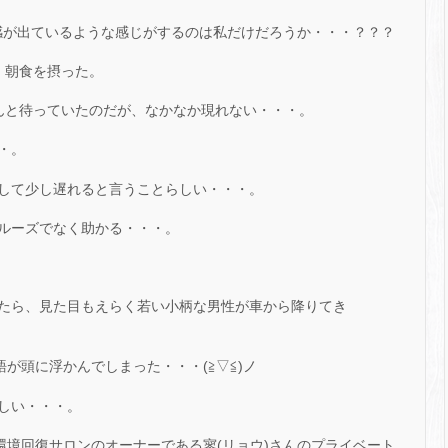
級感が出ているような感じがするのは私だけだろうか・・・？？？
、朝食を摂った。
んと待っていたのだが、なかなか現れない・・・。
・。
して少し遅れると言うことらしい・・・。
ルーズでなく助かる・・・。
たら、見た目もえらく若い小柄な男性が車から降りてき
語が頭に浮かんでしまった・・・(≧▽≦)ノ
しい・・・。
環境回復サロンのオーナーである寥(リョウ)さんのプライベート