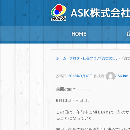
ホーム
›
ブログ
›
社長ブログ｢真実の口｣
›
「真実
投稿日:
2013年9月18日
作成者:
ASK Inc.
前回の続き・・・。
6月13日・三日目。
この日は、午前中にMi Lanとは、別
ることになっていた。
前日、朝食の時間を8時半と決めていた