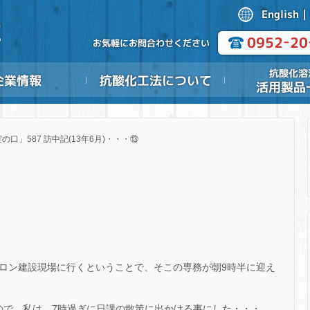
の口」587 訪中記(13年6月)・・・⑬
のサロン建設現場に行くということで、そこの専務が朝9時半に迎え
ので、私は、7時過ぎに日課の散策に出かける事にした・・・。