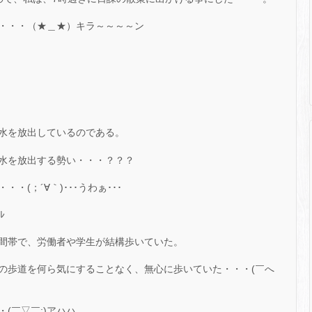
・・・（★＿★）キラ～～～～ン
水を放出しているのである。
水を放出する勢い・・・？？？
(；´∀｀)･･･うわぁ･･･
ﾚ
間帯で、労働者や学生が結構歩いていた。
の歩道を何ら気にすることなく、無心に歩いていた・・・(￣へ
(￣▽￣;)アハハ…