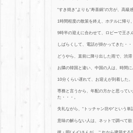
“すき焼き”よりも“寿喜鍋”の方が、高
1時間程度の散策を終え、ホテルに帰り
9時半の迎えに合わせて、ロビーで王さ
しばらくして、電話が掛かってきた・・
どうやら、直前に降り出した雨で、渋滞
お隣の韓国と違い、中国の人は、時間に
10分くらい遅れて、お迎えが到着した。
専務と言うから、年配の方かと思ってい
た・・・。
失礼ながら、“トッチャン坊や”という単
意味の解らない人は、ネットで調べて欲
彼・明(メイ)さんが、これから建築する