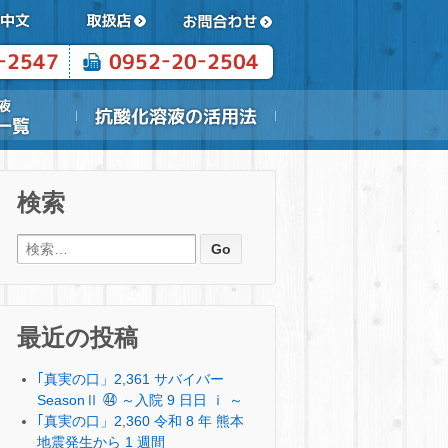
検索
検索:
最近の投稿
｢真実の口」2,361 サバイバー
SeasonⅡ ㊹ ～入院 9 日日 ⅰ ～
｢真実の口」2,360 令和 8 年 熊本
地震発生から 1 週間