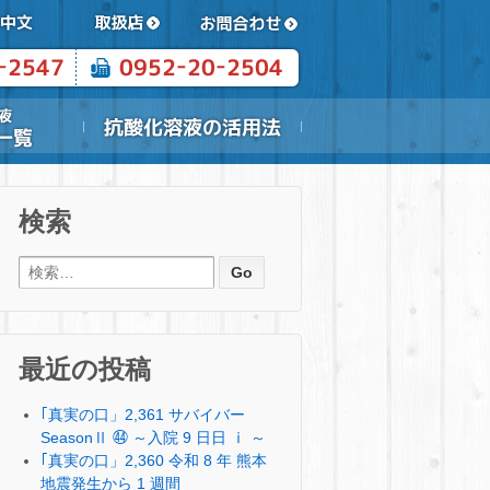
検索
検索:
最近の投稿
｢真実の口」2,361 サバイバー
SeasonⅡ ㊹ ～入院 9 日日 ⅰ ～
｢真実の口」2,360 令和 8 年 熊本
地震発生から 1 週間