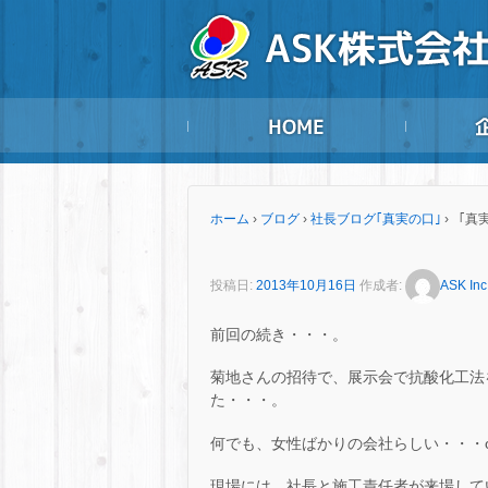
ホーム
›
ブログ
›
社長ブログ｢真実の口｣
›
「真実
投稿日:
2013年10月16日
作成者:
ASK Inc
前回の続き・・・。
菊地さんの招待で、展示会で抗酸化工法
た・・・。
何でも、女性ばかりの会社らしい・・・o(ﾟｰﾟ*o
現場には、社長と施工責任者が来場していた