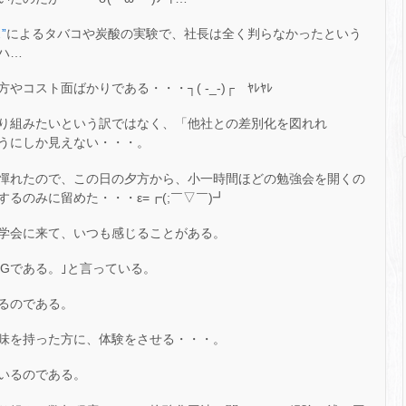
”
によるタバコや炭酸の実験で、社長は全く判らなかったという
ハ…
スト面ばかりである・・・┐( -_-)┌ ﾔﾚﾔﾚ
り組みたいという訳ではなく、「他社との差別化を図れれ
うにしか見えない・・・。
憚れたので、この日の夕方から、小一時間ほどの勉強会を開くの
るのみに留めた・・・ε=┏(;￣▽￣)┛
学会に来て、いつも感じることがある。
Gである。｣と言っている。
るのである。
味を持った方に、体験をさせる・・・。
いるのである。