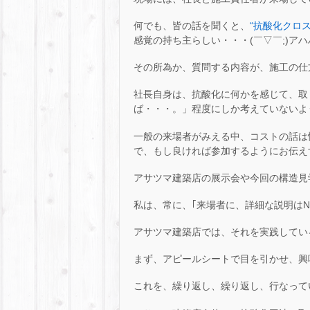
何でも、皆の話を聞くと、
“抗酸化クロス
感覚の持ち主らしい・・・(￣▽￣;)アハ
その所為か、質問する内容が、施工の仕方やコ
社長自身は、抗酸化に何かを感じて、取
ば・・・。」程度にしか考えていないよ
一般の来場者がみえる中、コストの話は
で、もし良ければ参加するようにお伝えす
アサツマ建築店の展示会や今回の構造見
私は、常に、｢来場者に、詳細な説明はN
アサツマ建築店では、それを実践してい
まず、アピールシートで目を引かせ、興
これを、繰り返し、繰り返し、行なって