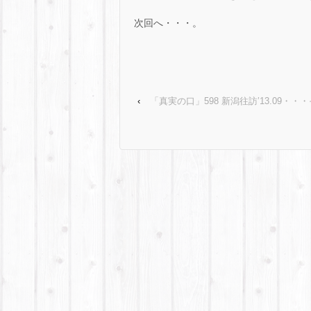
次回へ・・・。
‹
「真実の口」598 新潟往訪’13.09・・