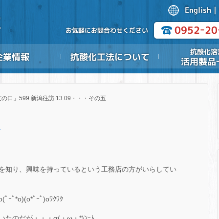
の口」599 新潟往訪’13.09・・・その五
.
を知り、興味を持っているという工務店の方がいらしてい
)(o*ﾟｰﾟ)oﾜｸﾜｸ
のだが・・・σ(・ω・*)ﾝｰﾄ…