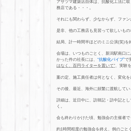
アサツマ建築店自体は、抗酸化工法に取
務店である・・・。
それにも関わらず、少なからず、ファンが
是非、他の工務店も見習って欲しいものな
結局、計一時間半ほどのミニ公演(笑)
会場は、いつものごとく、新潟駅南口に
かった件の社長には、
“抗酸化パイプ”
で
はなく、百円ライターを置いて”
、実験
案の定、施工責任者は何となく、変化を感じ
その後、最近、海外に頻繁に渡航してい
詳細は、近日中に、訪韓記・訪中記とし
く。
会も終わりかけた頃、勉強会の主催者で
約1時間程度の勉強会を終え、例のごとく