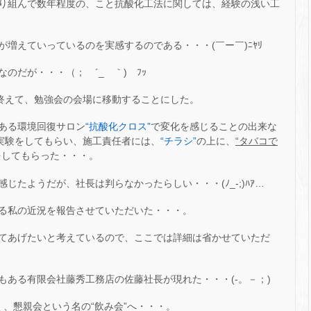
り組んで数年程度の、こと抗酸化工法に関しては、経験の浅い工
増えていっているのを実感するのである・・・(￣ー￣)ﾆﾔﾘ
のだが・・・（； ´_ゝ｀) ﾌｯ
を終えて、勉強会の会場に移動することにした。
ある環境回復サロン
“抗酸化クロス”
で変化を感じることの出来な
実験をしてもらい、施工責任者には、
“チラシ”
の上に、
“タバコで
をしてもらった・・・。
たようだが、社長は判らなかったらしい・・・(ﾉ_-;)ﾊｱ…
る私の近況を報告させていただいた・・・。
てあげたいと考えているので、ここでは詳細は省かせていただ
もある有限会社藤秀工務店の佐藤社長が現れた・・・(-。－；)
、懇親会という名の“飲み会”へ・・・。