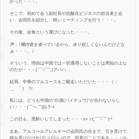
かった・・・。
そこで、初めて会う副社長や抗酸化ビジネスの担当者と会
い、会田氏を紹介し、軽いミーティングを行う・・・。
その後、会食という運びになった・・・。
声：｢機内食を食べているから、余り欲しくないんだけどな
ぁ・・・。｣
そういう、理由は中国では一切通用しないことは周知の上な
のだが・・・(￣▽￣;)アハハ…
結局、中華のフルコースをご馳走いただいた・・・（；
´_ゝ｀) ﾌｯ
私には、どうも中国の“白酒(パイチュウ)”が合わないらし
い・・・(￣へ￣|||) ｳｰﾑ
この日も、悪酔いしてしまった・・・ε=┏(;￣▽￣)┛
まあ、アルコールアレルギーの会田氏の分まで、引き受けて
杯を受けなければいけないので、尚更のことである・・・ﾍ(-