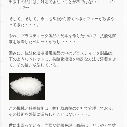
出張中の私には、対応できないことが稀ではない・・・（′・
_ゝ・）ﾌｯｯ
そして、そして、今回もB社から驚くべきオファーが数多や
ってきた・・・。
やれ、プラスティック製品の見本を作りたいので、抗酸化溶
液を添着したペレットが欲しい・・・。
因みに、抗酸化溶液活用製品の中のプラスティック製品は、
下のようなペレットに、抗酸化溶液を特殊な方法で添着させ
て、その後、成型している。
この機械と特殊技術は、弊社取締役の会社で管理しており、
その技術を外部に漏らしたことはない・・・。
世に出回っている、同様な効果を謳う商品は、どうやって猿