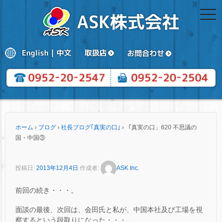
togg
navi
ホーム
›
ブログ
›
社長ブログ｢真実の口｣
›
「真実の口」620 不思議の
国・中国③
投稿日:
2013年12月4日
作成者:
ASK Inc.
前回の続き・・・。
面談の最後、次回は、会田氏と私が、中国本社及び工場を視
察するという段取りになった・・・。