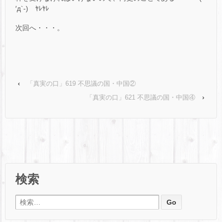
′д`-)ゝﾔﾚﾔﾚ
次回へ・・・。
‹
「真実の口」619 不思議の国・中国②
「真実の口」621 不思議の国・中国④
›
検索
検索: