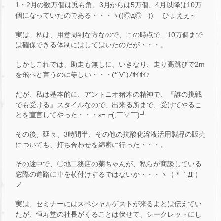
1・2月の数万個は兎も角、3月からは5万個、4月以降は10万
個になっていたのである・・・ヽ((◎д◎ ))ゝ ひょえぇ～
実は、私は、用意周到な方なので、この時点で、10万個まで
は確保できる体制にはしてはいたのだが・・・。
しかしこれでは、助走も無しに、いきなり、走り高跳びで2m
を飛べと言うのに等しい・・・(*´∀`)ﾉｵｲｵｲｯ
だが、私は基本的に、アントニオ猪木の精神で、『誰の挑戦
でも受ける』スタイルなので、出来る所まで、受けてやるこ
とを宣言してやった・・・ε=┏(;￣▽￣)┛
その後、延々、3時間半、その他の抗酸化溶液活用製品の販売
についても、打ち合わせを綿密に行った・・・。
その途中で、〇地工務店の菊ちゃんが、私らが商談している
窓際の道路に車を横付けするではないか・・・ヽ（＊｀Д´）
ノ
実は、セミナーにはスペシャルゲストが来るよとは伝えてい
たが、恒寿堂の社長がくることは伏せて、シークレットにし