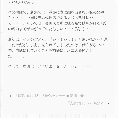
ていたのである・・・。
そのお陰で、新潟では、滅多に表に顔を出さない私の兄や
ら・・・、中国販売の代理店である太和の孫社長や
ら・・・、引いては、会田氏と私に後ろ足で砂をかけたK氏
の名前までが挙がっていたらしい・・・(´Д｀)ﾊｧ…
最初は、イヌのごとく、『シッ！シッ！』と追い払おうと思
ったのだが、まあ、見られてしまったのは、仕方がないの
で、内緒にしておくことを前提に、お二人を紹介し
た・・・。
そして、次回は、いよいよ、セミナーへと・・・(^^ゞ
‹
「真実の口」654 抗酸化セミナー in 新潟 ⑤
「真実の口」656 余談ⅵ
›