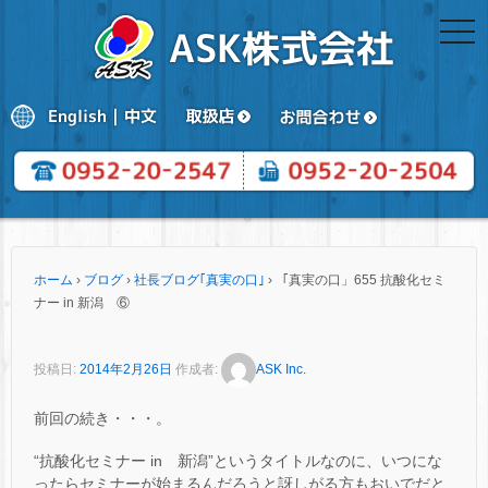
togg
navi
ホーム
›
ブログ
›
社長ブログ｢真実の口｣
›
「真実の口」655 抗酸化セミ
ナー in 新潟 ⑥
投稿日:
2014年2月26日
作成者:
ASK Inc.
前回の続き・・・。
“抗酸化セミナー in 新潟”というタイトルなのに、いつにな
ったらセミナーが始まるんだろうと訝しがる方もおいでだと