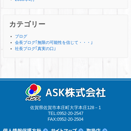
カテゴリー
ブログ
会長ブログ｢無限の可能性を信じて・・・｣
社長ブログ｢真実の口｣
佐賀県佐賀市本庄町大字本庄128－1
TEL:0952-20-2547
FAX:0952-20-2504