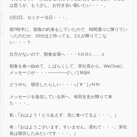
は思うが、もう少し、お付き合い願いたい・・・。
2月2日、セミナー当日・・・。
朝7時半に、朝食の約束をしていたので、時間通りに降りてい
ったのだが、10分ほど待っても、2人が降りてこな
い・・・？
仕方がないので、朝食会場へ・・・ﾄｺﾄｺﾄｺ……. λ
朝食を食べ始めて、しばらくして、宋社長から、WeChatに
メッセージが・・・~~~~~~~~[＼／] M@il
どうやら、寝坊したらしい・・・┐(´∀｀)┌ﾔﾚﾔﾚ
メッセージを返信している所へ、有田女史が降りて来
た・・・。
私：｢おはよう！とりあえず、先に食べてるよ・・・。｣
有：｢おはようございます。すいません。遅れて・・・。宋社
長は寝坊したみたいです・・・。｣