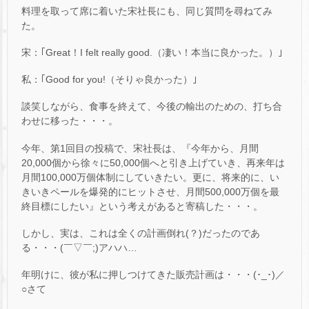
料理を取って席に着いた宋社長にも、同じ質問を尋ねてみ
た。
宋：｢Great！I felt really good.（凄い！本当に良かった。）｣
私：｢Good for you!（そりゃ良かった）｣
談笑しながら、食事を終えて、今後の輸出のための、打ち合
わせに移った・・・。
今年、第1回目の投稿で、宋社長は、『今年から、月間
20,000個から徐々に50,000個へと引き上げていき、再来年は
月間100,000万個体制にしていきたい。更に、将来的に、い
きいきペールを爆発的にヒットさせ、月間500,000万個を最
終目標にしたい』という考えがあると寄稿した・・・。
しかし、実は、これは全くの計画倒れ(？)だったのであ
る・・・(￣▽￣;)アハハ…
年明けに、彼が私に押しつけてきた販売計画は・・・(･_･)／
○さて