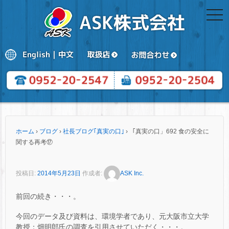
togg
navi
ホーム
›
ブログ
›
社長ブログ｢真実の口｣
›
「真実の口」692 食の安全に
関する再考⑰
投稿日:
2014年5月23日
作成者:
ASK Inc.
前回の続き・・・。
今回のデータ及び資料は、環境学者であり、元大阪市立大学
教授：畑明郎氏の調査を引用させていただく・・・。