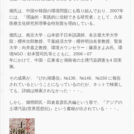
畑氏は、中国や韓国の環境問題にも取り組んでおり、2007年
には、「理論的・実践的に信頼できる研究者」として、久保
医療文化研究所理事会特別賞を理由している。
畑氏は、南京大学：山本節子日本語講師、名古屋大学大学
院：櫻井次郎教授、千葉経済大学：櫻井明治名誉教授、聖泉
大学：向井嘉之教授、環境カウンセラー：藤原きよみ氏、環
境NGO：杉本賢司氏等とともに、2006～07
年にかけて、中国・広東省と湖南省の土壌汚染調査を4 回実
施。
その成果が、『びわ湖通信』№138、№146、№150 に報告
されているということになっているのだが、ネットで検索し
ても、詳細は検索されなかった・・・。
しかし、畑明郎氏・田倉直彦氏共編という形で、『アジアの
土壌汚染(世界思想社)』という書籍が出されている・・・。