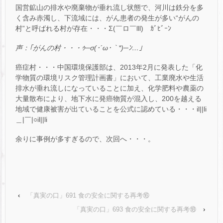
国営鉱山の排水や廃棄物が垂れ流し状態で、河川は鉄分を多
く含み赤濁し、下流域には、がん患者の発生が多い“がんの
村”と呼ばれる村が存在・・・Σ(￣ロ￣lll) ｶﾞﾋﾞｰﾝ
声：｢がんの村・・・ｩ─σ(･´ω･｀*)─ﾝ…｣
癌症村・・・中国環境保護部は、2013年2月に発表した「化
学物質の環境リスク管理計画書」において、工業廃水や生活
排水が垂れ流しになっていることに加え、化学肥料や農薬の
大量散布により、地下水に発癌物質が混入し、200を越える
地域で健康被害が出ていることを公式に認めている・・・il||li
＿|￣|○il||li
余りに事例が多すぎるので、次回へ・・・。
‹
「真実の口」691 食の安全に関する再考⑯
「真実の口」693 食の安全に関する再考⑱
›