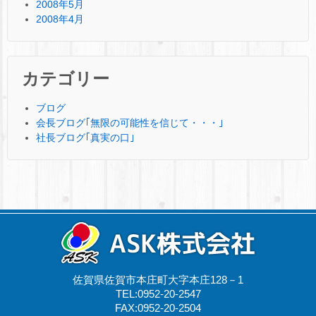
2008年5月
2008年4月
カテゴリー
ブログ
会長ブログ｢無限の可能性を信じて・・・｣
社長ブログ｢真実の口｣
佐賀県佐賀市本庄町大字本庄128－1
TEL:0952-20-2547
FAX:0952-20-2504