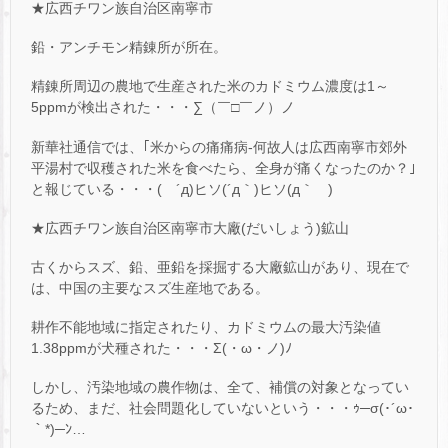
★広西チワン族自治区南寧市
鉛・アンチモン精錬所が所在。
精錬所周辺の農地で生産された米のカドミウム濃度は1～
5ppmが検出された・・・∑（￣□￣ノ）ノ
新華社通信では、｢米からの痛痛病-何故人は広西南寧市郊外
平湯村で収穫された米を食べたら、全身が痛くなったのか？｣
と報じている・・・( ´д)ヒソ(´д｀)ヒソ(д｀ )
★広西チワン族自治区南寧市大廠(だいしょう)鉱山
古くからスズ、鉛、亜鉛を採掘する大廠鉱山があり、現在で
は、中国の主要なスズ生産地である。
耕作不能地域に指定されたり、カドミウムの最大汚染値
1.38ppmが犬種された・・・Σ(・ω・ノ)ﾉ
しかし、汚染地域の農作物は、全て、補償の対象となってい
るため、まだ、社会問題化していないという・・・ｩ─σ(･´ω･
｀*)─ﾝ…