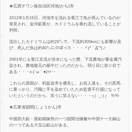
★広西チワン族自治区河池(かち)市
2012年1月15日、河池市を流れる竜江で魚が死んでいるのが
発見され、金河鉱業が、カドミウムを垂れ流していることが
判明。
流出したカドミウムは約20㌧で、下流約300kmにも影響が及
び、死んだ魚は約40㌧にのぼった・・・ヾ(*｀Д´*)ノ
2001年にも竜江支流が洪水になった際、下流農地が重金属汚
染され、農地復元の最中だったのだから、弱り目に祟り目で
ある・・・ε-(´ω｀●)ﾊｧ･･
これらの原因が、利益追求を優先し、お役人達も、その尻馬
に乗っかり、汚職に手を染めていたため監督不行届になって
いたというのだから、笑うに笑えない・・・┐( -_-)┌ ﾔﾚﾔﾚ
★広東省韶関(しょうかん)市
中国四大鉛・亜鉛精錬所の一つ韶関冶煉廠や中国十一大銅山
の一つである大宝山鉱山がある。