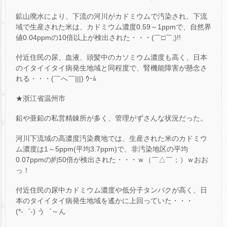
鉱山廃水により、下流の河川がカドミウムで汚染され、下流
域で生産された米は、カドミウム濃度0.59～1ppmで、自然界
値0.04ppmの10倍以上が検出された・・・(￣□￣;)!!
付近住民の尿、血液、頭髪中のカソミウム濃度も高く、日本
のイタイイタイ病発生地域と同程度で、腎機能障害が懸念さ
れる・・・(￣へ￣|||) ｳｰﾑ
★浙江省温州市
鉛や亜鉛の私営精錬所が多く、管理がずさんな状況だった。
河川下流域の高濃度汚染農地では、生産された米のカドミウ
ム濃度は1～5ppm(平均3.7ppm)で、非汚染地区の平均
0.07ppmの約50倍が検出された・・・ｗ（￣△￣；）ｗおお
っ！
付近住民の尿中カドミウム濃度や低分子タンパクが高く、日
本のタイイタイ病発生地域を遙かに上回っていた・・・
(*-゛-) う゛～ん