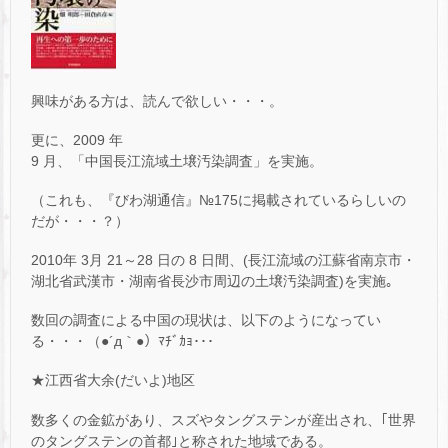
興味がある方は、読んで欲しい・・・。
更に、2009 年
9 月、「中国長江流域土壌汚染調査」を実施。
（これも、『びわ湖通信』№175に掲載されているらしいの
だが・・・？）
2010年 3月 21～28 日の 8 日間、(長江流域の江蘇省南京市・
湖北省武漢市・湖南省長沙市周辺の土壌汚染調査)を実施｡
数回の調査による中国の現状は、以下のようになってい
る・・・（●´д｀●）ﾏﾁﾞｶｮ･･･
★江西省大余(だいよ)地区
数多くの金鉱があり、スズやタングステンが産出され、｢世界
のタングステンの首都｣と称された地域である。