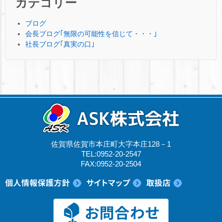
カテゴリー
ブログ
会長ブログ｢無限の可能性を信じて・・・｣
社長ブログ｢真実の口｣
佐賀県佐賀市本庄町大字本庄128－1
TEL:0952-20-2547
FAX:0952-20-2504