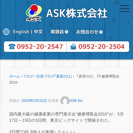
togg
navi
ホーム
›
ブログ
›
社長ブログ｢真実の口｣
›
「真実の口」73 健康博覧会
2010
投稿日:
2010年3月22日
作成者:
ASK Inc.
国内最大級の健康産業の専門展示会“健康博覧会2010”が、3月
17日～19日の3日間、東京ビッグサイトで開催された。
3日間で45,396人が来場したらしい。