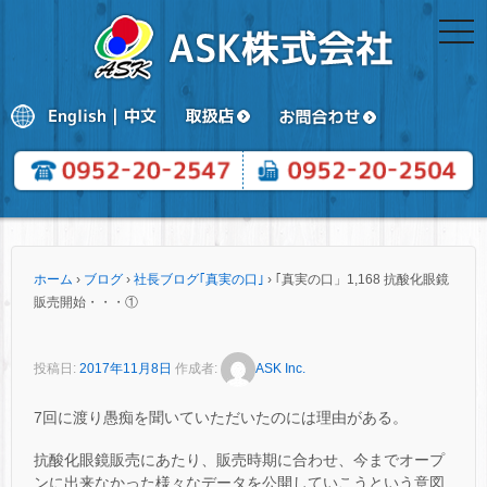
togg
navi
ホーム
›
ブログ
›
社長ブログ｢真実の口｣
›
｢真実の口」1,168 抗酸化眼鏡
販売開始・・・①
投稿日:
2017年11月8日
作成者:
ASK Inc.
7回に渡り愚痴を聞いていただいたのには理由がある。
抗酸化眼鏡販売にあたり、販売時期に合わせ、今までオープ
ンに出来なかった様々なデータを公開していこうという意図