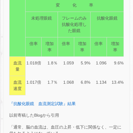
変 化 率
未処理眼鏡
フレームのみ
抗酸化眼鏡
抗酸化処理し
た眼鏡
倍率
増加
倍率
増加
倍率
増加
率
率
率
血流
1.018倍
1.8％
1.059
5.9%
1.096
9.6%
量
血流
1.017倍
1.7％
1.068
6.8%
1.134
13.4%
速度
『抗酸化眼鏡 血流測定試験』結果
以前寄稿したBlogから引用
「通常、脳の血流は、血圧の上昇・低下に関係なく、一定に