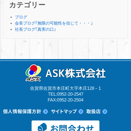
カテゴリー
ブログ
会長ブログ｢無限の可能性を信じて・・・｣
社長ブログ｢真実の口｣
佐賀県佐賀市本庄町大字本庄128－1
TEL:0952-20-2547
FAX:0952-20-2504