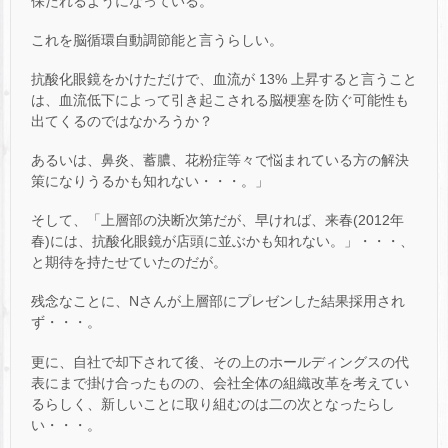
保たれるようになっている。
これを脳循環自動調節能と言うらしい。
抗酸化眼鏡をかけただけで、血流が 13% 上昇すると言うこと
は、血流低下によって引き起こされる脳梗塞を防ぐ可能性も
出てくるのではなかろうか？
あるいは、鼻炎、蓄膿、花粉症等々で悩まれている方の解決
策になりうるかも知れない・・・。」
そして、「上層部の決断次第だが、早ければ、来春(2012年
春)には、抗酸化眼鏡が店頭に並ぶかも知れない。」・・・、
と期待を持たせていたのだが。
残念なことに、Nさんが上層部にプレゼンした結果採用され
ず・・・。
更に、自社で却下されて後、その上のホールディングスの代
表にまで掛け合ったものの、会社全体の組織改革を考えてい
るらしく、新しいことに取り組むのは二の次となったらし
い・・・。