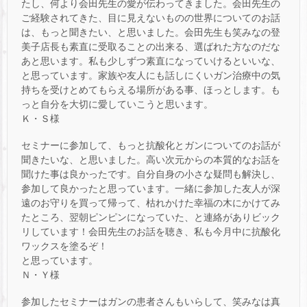
たし、何より会田先生の愛が伝わってきました。会田先生の
ご経験されてきた、目に見えないものの世界についてのお話
は、もっと聞きたい、と思いました。会田先生も笑みなの登
美子店長も素直に受取ることの出来る、選ばれた方なのだな
あと思います。私も少しずつ素直になっていけるといいな、
と思っています。家族や友人にも話しにくいガン治療中の気
持ちを受けとめてもらえる場所がある事、ほっとします。も
っと自分を大切に愛していこうと思います。
Ｋ・Ｓ様
セミナーに参加して、もっと抗酸化とガンについてのお話が
聞きたいな、と思いました。高い次元からの本質的なお話を
聞けた事は良かったです。自分自身の小さな疑問も解決し、
参加して良かったと思っています。一緒に参加した友人が深
遠のお守りを買って帰って、枯れかけた幸福の木にかけてみ
たところ、翌朝ピンピンになっていた、と連絡がありビック
リしています！会田先生のお話を聴き、私も今月中に抗酸化
ワックスを塗るぞ！
と思っています。
Ｎ・Ｙ様
参加したセミナーはガンの患者さんもいらして、笑みなは真