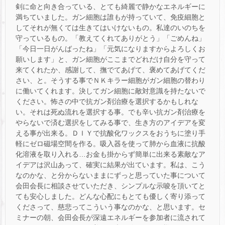
剣に命と向き合っている、とても綺麗で静かなエネルギーに
満ちていました。ガン細胞は誰もが持っていて、免疫細胞と
してそれが無くては生きてはいけないもの。私達のいのちを
守っているもの。「教えてくれてありがとう」「ごめんね」
「今日一日がんばったね」「元気になりますからよろしくお
願いします」と、ガン細胞がここまでどれだけ自分を守って
来てくれたか、感謝して、撫でてあげて、褒めてあげてくだ
さい、と。そうする事でＮＫキラー細胞がガン細胞の替わり
に働いてくれます。決してガン細胞に敵対意識を持たないで
ください。怖さの中で抗ガン剤治療を選択するかもしれな
い。それは死ぬ流れを選択する事。でも辛い抗ガン剤治療を
やらないで済む選択をしてみる事で、生き方のアイデアを変
える事が出来る。ＤＩＹで抗酸化ワックスをおうちに塗り手
軽にゼロ磁場空間を作る。吸入器を使って肺から血液に抗酸
化溶液を取り入れる…お金も掛からず簡単に出来る素敵なア
イデアは沢山あって、確実に結果が出ています。私は、こう
なのかな、と分からないままにずっと思っていた事について
会田会長に相談させていただき、シンプルな示唆を頂いてと
ても安心しました。どんな心配にもとても優しく寄り添って
くださって、慈悲ってこういう事なのかな、と思います。セ
ミナーの朝、会田会長が深遠エネルギーを参加者に流されて