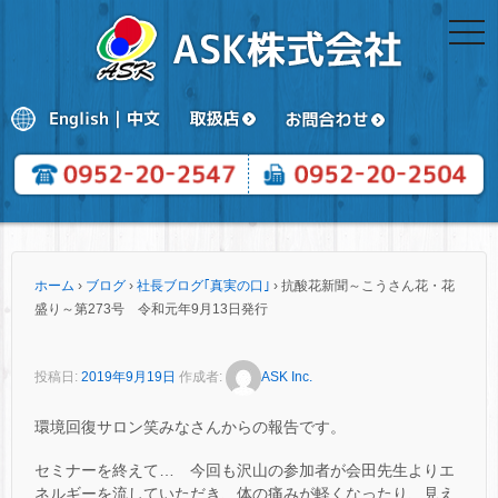
togg
navi
ホーム
›
ブログ
›
社長ブログ｢真実の口｣
›
抗酸花新聞～こうさん花・花
盛り～第273号 令和元年9月13日発行
投稿日:
2019年9月19日
作成者:
ASK Inc.
環境回復サロン笑みなさんからの報告です。
セミナーを終えて… 今回も沢山の参加者が会田先生よりエ
ネルギーを流していただき、体の痛みが軽くなったり、見え