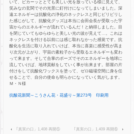
いて、ピカーッととても美しい光を放っている様に見えて、
笑みなの玄関でその光景に釘付けになってしまいました。深
遠エネルギーは抗酸化の浄化のネックレスと同じビリビリし
た感じがして、抗酸化グッズは本当に会田会長が受取った宇
宙からのエネルギーが流れているんだ！と納得しました。目
を閉じていてもゆらゆらと美しい光の波が見えて…。これは
ネックレスを付ける以前には感じ取れなかった感覚です。抗
酸化を生活に取り入れていけば、本当に喜楽に感受性が高ま
り次元が上がり、宇宙の素粒子から受取るエネルギーも変わ
って来ます。そして合掌のポーズでそのエネルギーを地球に
流していけば、地球貢献をしていく事が出来ます。部屋の片
付けをして抗酸化ワックスを塗って、ゼロ磁場空間に身を任
せることで、自分の使命も明らかになっていく気がします。
Ｍ・Ｎ様
抗酸花新聞～こうさん花・花盛り～第273号 印刷用
‹
｢真実の口」1,408 再開⑤
｢真実の口」1,409 再開⑥
›