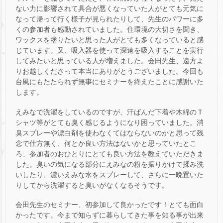
ない力に影響されて具合が悪くなっていた人がとても元気に
なって帰って行く様子が見られたりして、先生のパワーに多
くの参加者も感動されていました。住環境の大切さを聞き、
ワックスを塗りたいと思った人がとても多くなっていると感
じています。又、吸入器を使って深遠を吸入することを実行
してみたいと思っている人が増えました。会田先生、遠方よ
りお越しくださって本当にありがとうございました。今回も
台風にもたたられず無事にセミナーを終えたことに感謝いた
します。
えみなで洗濯をしているのですが、汗ばんだ下着や木綿のＴ
シャツ等がとても臭く感じるようになり困っていました。消
臭スプレーや漂白剤を使わなくてはならないのかと思って残
念で仕方無く、何とか良い方法はないかと思っていたとこ
ろ、参加者のおひとりにとても良い方法を教えていただきま
した。臭いの気になる部分にえみなの粉を振りかけて揉み洗
いしたり、濃いえみな水をスプレーして、さらに一晩置いた
りしてから洗濯すると臭いがなくなるそうです。
会田先生のセミナー、初参加して良かったです！とても面白
かったです。今まで知らずに暮らしてきた事を知る事が出来