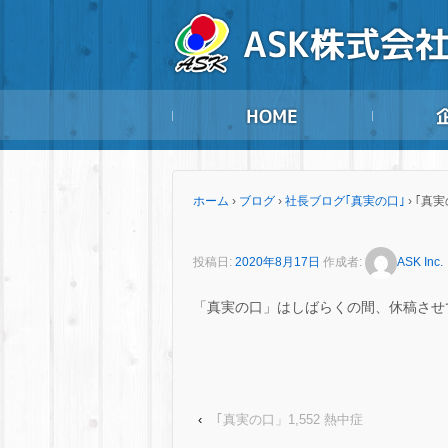
ホーム
›
ブログ
›
社長ブログ｢真実の口｣
›
｢真実
投稿日:
2020年8月17日
作成者:
ASK Inc.
「真実の口」はしばらくの間、休稿させてい
‹
｢真実の口」1,552 熱中症