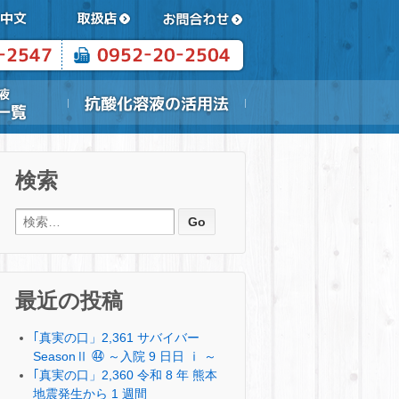
検索
検索:
最近の投稿
｢真実の口」2,361 サバイバー
SeasonⅡ ㊹ ～入院 9 日日 ⅰ ～
｢真実の口」2,360 令和 8 年 熊本
地震発生から 1 週間