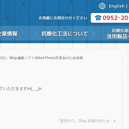
の口」Blog 編集ソフト(Word Press)不具合のため休稿
ただきますm(_ _)n
｢真実の口」Blog 再開の知らせ
›