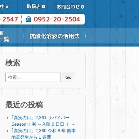
検索
検索:
最近の投稿
｢真実の口」2,361 サバイバー
SeasonⅡ ㊹ ～入院 9 日日 ⅰ ～
｢真実の口」2,360 令和 8 年 熊本
地震発生から 1 週間