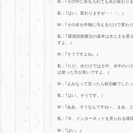
M：｢その中に水を入れても水が変わりま
私：｢はい。変わりますが・・・。｣
M：｢その水を作物に与えるだけで変わり
私：｢環境回復農法の基本は水と土を変
すよ。｣
M：｢そうですよね。｣
私：｢ただ、水だけでは土中、水中のバ
は使った方が良いですよ。｣
M：｢えみなって言ったら粉石鹸でしたっ
私：｢はい。そうです。｣
M：｢ああ、そうなんですね～。まあ、
私：｢今、インターネットを見られる環境
M：｢はい。｣