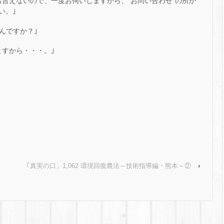
も言えないので、一度お伺いしますから、“お問い合わせ”の所か
い。｣
んですか？｣
ますから・・・。｣
｢真実の口」1,062 環境回復農法～技術指導編・熊本～②
›