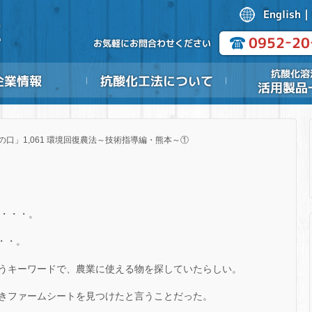
の口」1,061 環境回復農法～技術指導編・熊本～①
た・・・。
・・。
うキーワードで、農業に使える物を探していたらしい。
きファームシートを見つけたと言うことだった。