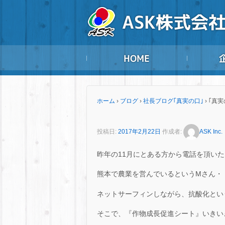
ホーム
›
ブログ
›
社長ブログ｢真実の口｣
›
｢真実
投稿日:
2017年2月22日
作成者:
ASK Inc.
昨年の11月にとある方から電話を頂い
熊本で農業を営んでいるというMさん・
ネットサーフィンしながら、抗酸化とい
そこで、『作物成長促進シート』いきい