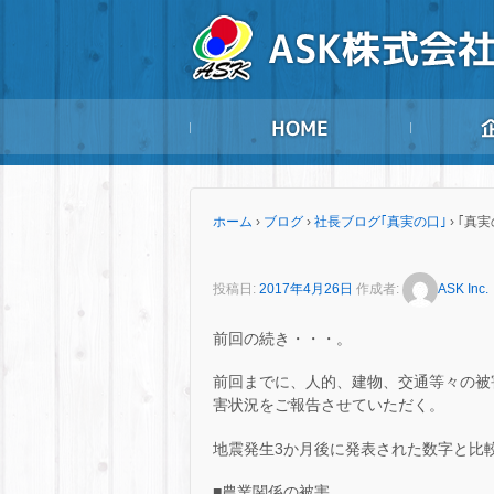
ホーム
›
ブログ
›
社長ブログ｢真実の口｣
›
｢真実
投稿日:
2017年4月26日
作成者:
ASK Inc.
前回の続き・・・。
前回までに、人的、建物、交通等々の被
害状況をご報告させていただく。
地震発生3か月後に発表された数字と比
■農業関係の被害