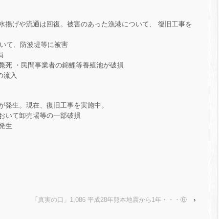
水揚げや流通は回復。被害のあった漁港について、 復旧工事を
おいて、防波堤等に被害
損
斃死 ・民間事業者の錦鯉等養殖池が破損
の流入
が発生。現在、復旧工事を実施中。
おいて卸売場等の一部破損
発生
｢真実の口」1,086 平成28年熊本地震から1年・・・⑥
›