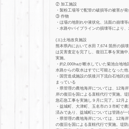
② 加工施設
・製粉工場等で配管の破損等の被害が発
③ 作物
・ほ場の地割れや液状化、法面の崩壊等
・水路やパイプラインの損壊等により、
(エ)土地改良施設
熊本県内において水田 7,674 箇所の
は災害査定を完了し、復旧工事を実施中
実施。
・約2,000haが断水していた菊池台
水路からの取水はすでに可能となった他、
・国営造成施設の筑後川下流白石地区(
まっている
・県管理の農地海岸については、12海
岸の復旧を国による直轄代行で実施。堤
急応急工事を実施し９月に完了。12月よ
・益城町、大津町、玉名市の３市町で農
済みであり、益城町については管路が一部
・県管理の農地海岸については、12海
の復旧を国による直轄代行で実施。堤防