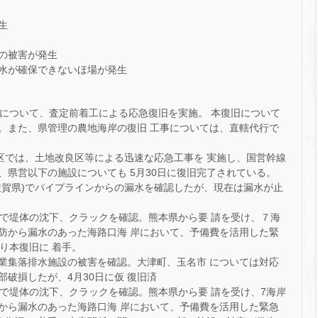
生
の被害が発生
水が確保できないほ場が発生
損壊について、査定前着工による応急復旧を実施。 本復旧について
。また、県管理の農地海岸の復旧 工事については、直轄代行で
地地区では、土地改良区等による迅速な応急工事を 実施し、国営幹線
県営以下の施設についても 5月30日に復旧完了されている。
佐賀県)でパイプラインからの漏水を確認したが、現在は漏水が止
岸で堤体の沈下、クラックを確認。熊本県から要 請を受け、７海
防から漏水のあった海路口海 岸において、予備費を活用した緊
り本復旧に 着手。
業集落排水施設の被害を確認。大津町、玉名市 については対応
破損したが、4月30日に仮 復旧済
岸で堤体の沈下、クラックを確認。熊本県から要 請を受け、7海岸
から漏水のあった海路口海 岸において、予備費を活用した緊急