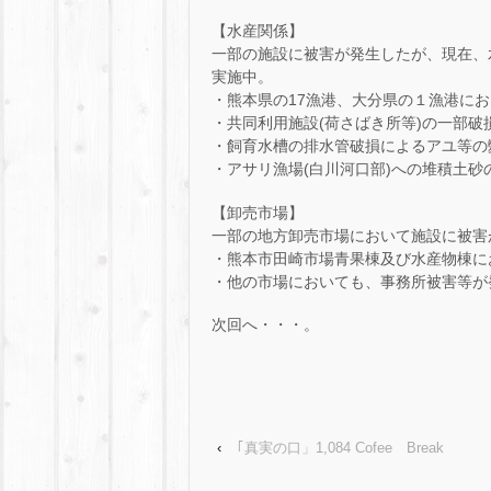
【水産関係】
一部の施設に被害が発生したが、現在、
実施中。
・熊本県の17漁港、大分県の１漁港に
・共同利用施設(荷さばき所等)の一部破
・飼育水槽の排水管破損によるアユ等の
・アサリ漁場(白川河口部)への堆積土砂
【卸売市場】
一部の地方卸売市場において施設に被害
・熊本市田崎市場青果棟及び水産物棟に
・他の市場においても、事務所被害等が
次回へ・・・。
‹
｢真実の口」1,084 Cofee Break