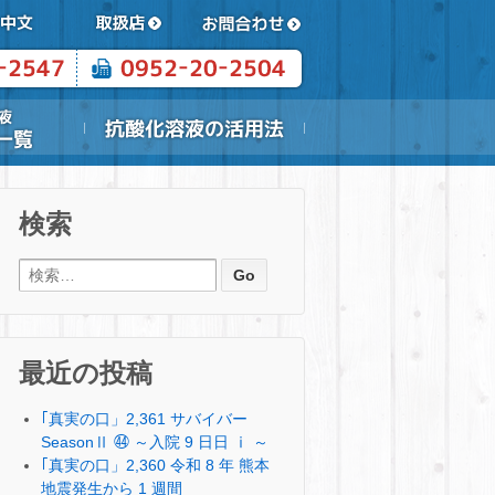
検索
検索:
最近の投稿
｢真実の口」2,361 サバイバー
SeasonⅡ ㊹ ～入院 9 日日 ⅰ ～
｢真実の口」2,360 令和 8 年 熊本
地震発生から 1 週間