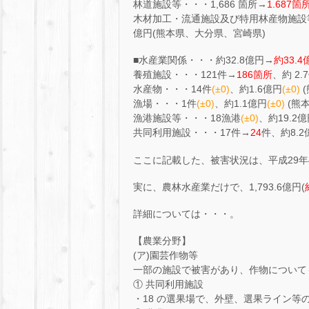
林道施設等・・・1,686 箇所→
1.687箇
木材加工・流通施設及び特用林産物施設等
億円(熊本県、大分県、宮崎県)
■水産業関係・・・約32.8億円→
約33.4
養殖施設・・・121件→
186箇所
、約 2.
水産物・・・14件
(±0)
、約1.6億円
(±0)
(
漁場・・・1件
(±0)
、約1.1億円
(±0)
(熊本
漁港施設等・・・18漁港
(±0)
、約19.2
共同利用施設・・・17件→
24
件、約8.
ここに記載した、被害状況は、平成29年
実に、農林水産業だけで、1,793.6億円(
詳細については・・・。
【農業分野】
(ア)園芸作物等
一部の施設で被害があり、作物について
① 共同利用施設
・18 の選果場で、外壁、選果ライン等の