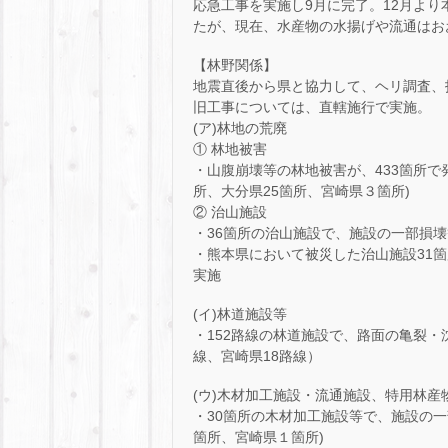
応急工事を実施し9月に完了。12月よ
たが、現在、水産物の水揚げや流通はお
【林野関係】
地震直後から県と協力して、ヘリ調査、
旧工事については、直轄施行で実施。
(ア)林地の荒廃
① 林地被害
・山腹崩壊等の林地被害が、433箇所で
所、大分県25箇所、宮崎県３箇所)
② 治山施設
・36箇所の治山施設で、施設の一部損壊
・熊本県において被災した治山施設31箇
実施
(イ)林道施設等
・152路線の林道施設で、路面の亀裂・沈
線、宮崎県18路線）
(ウ)木材加工施設・流通施設、特用林産
・30箇所の木材加工施設等で、施設の一
箇所、宮崎県１箇所)