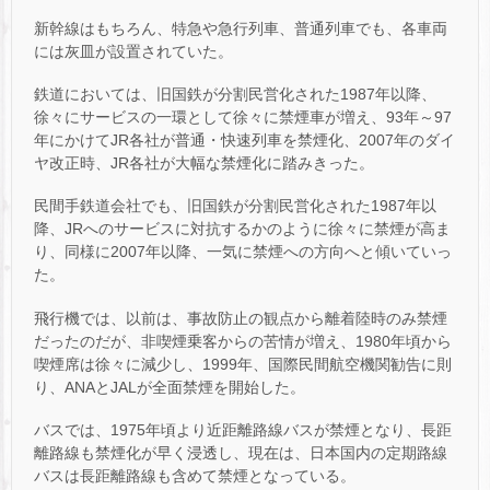
新幹線はもちろん、特急や急行列車、普通列車でも、各車両
には灰皿が設置されていた。
鉄道においては、旧国鉄が分割民営化された1987年以降、
徐々にサービスの一環として徐々に禁煙車が増え、93年～97
年にかけてJR各社が普通・快速列車を禁煙化、2007年のダイ
ヤ改正時、JR各社が大幅な禁煙化に踏みきった。
民間手鉄道会社でも、旧国鉄が分割民営化された1987年以
降、JRへのサービスに対抗するかのように徐々に禁煙が高ま
り、同様に2007年以降、一気に禁煙への方向へと傾いていっ
た。
飛行機では、以前は、事故防止の観点から離着陸時のみ禁煙
だったのだが、非喫煙乗客からの苦情が増え、1980年頃から
喫煙席は徐々に減少し、1999年、国際民間航空機関勧告に則
り、ANAとJALが全面禁煙を開始した。
バスでは、1975年頃より近距離路線バスが禁煙となり、長距
離路線も禁煙化が早く浸透し、現在は、日本国内の定期路線
バスは長距離路線も含めて禁煙となっている。