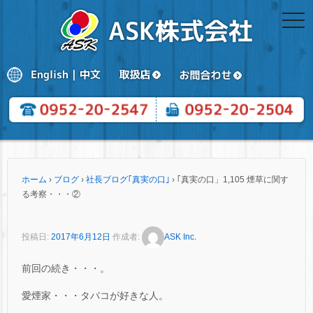
togg
navi
ホーム
›
ブログ
›
社長ブログ｢真実の口｣
›
｢真実の口」1,105 煙草に関す
る考察・・・②
投稿日:
2017年6月12日
作成者:
ASK Inc.
前回の続き・・・。
愛煙家・・・タバコが好きな人。