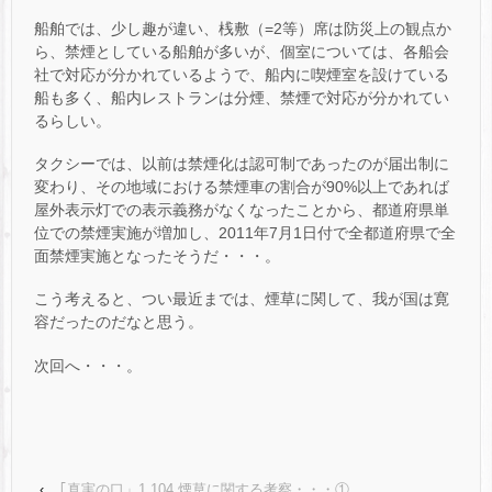
船舶では、少し趣が違い、桟敷（=2等）席は防災上の観点か
ら、禁煙としている船舶が多いが、個室については、各船会
社で対応が分かれているようで、船内に喫煙室を設けている
船も多く、船内レストランは分煙、禁煙で対応が分かれてい
るらしい。
タクシーでは、以前は禁煙化は認可制であったのが届出制に
変わり、その地域における禁煙車の割合が90%以上であれば
屋外表示灯での表示義務がなくなったことから、都道府県単
位での禁煙実施が増加し、2011年7月1日付で全都道府県で全
面禁煙実施となったそうだ・・・。
こう考えると、つい最近までは、煙草に関して、我が国は寛
容だったのだなと思う。
次回へ・・・。
‹
｢真実の口」1,104 煙草に関する考察・・・①