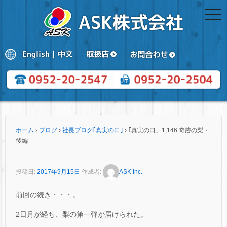
togg
navi
ホーム
›
ブログ
›
社長ブログ｢真実の口｣
›
｢真実の口」1,146 奇跡の梨・
後編
投稿日:
2017年9月15日
作成者:
ASK Inc.
前回の続き・・・。
2日月が経ち、梨の第一弾が届けられた。