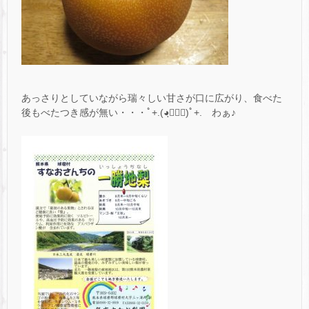
あっさりとしていながら瑞々しい甘さが口に広がり、食べた
後もべたつき感が無い・・・ﾟ+.(◕ฺ∀◕ฺ)ﾟ+. わぁ♪