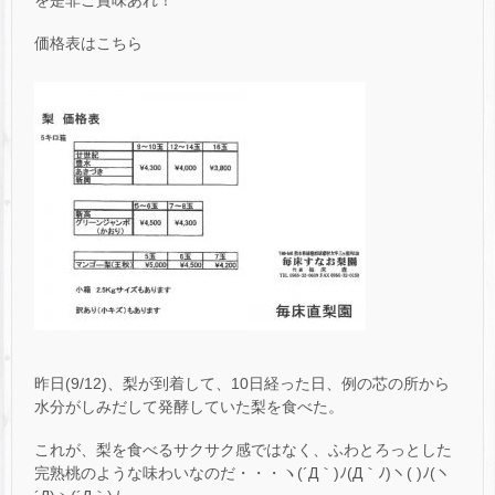
を是非ご賞味あれ！
価格表はこちら
昨日(9/12)、梨が到着して、10日経った日、例の芯の所から
水分がしみだして発酵していた梨を食べた。
これが、梨を食べるサクサク感ではなく、ふわとろっとした
完熟桃のような味わいなのだ・・・ヽ(´Д｀)ﾉ(Д｀ﾉ)ヽ( )ﾉ(ヽ