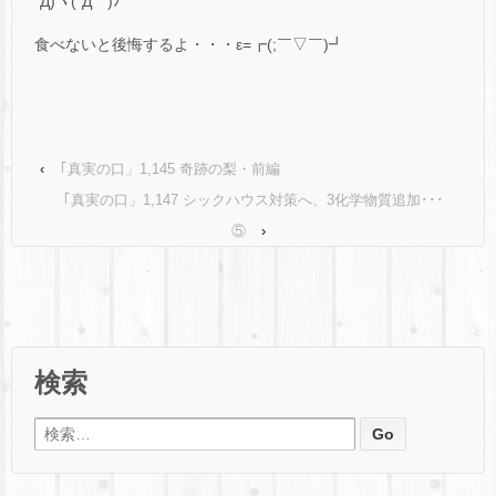
´Д)ヽ(´Д｀)ﾉ
食べないと後悔するよ・・・ε=┏(;￣▽￣)┛
‹
｢真実の口」1,145 奇跡の梨・前編
｢真実の口」1,147 シックハウス対策へ、3化学物質追加･･･
⑤
›
検索
検索: