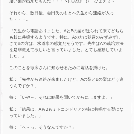
凄い梨が出来たもんだ・・・ヽ((◎д◎ ))ゝ ひょえぇ～
それから、数日後、会田氏のもとへ先生から連絡が入っ
た・・・。
『先生から電話ありました。AとBの梨が送られて来てどちら
も核に共鳴するようです。特に、Aの方は朝露のみずみずし
さでBの方は、水道水の感覚だそうです。先生はAの栽培方法
を是非教えて欲しいと言っていました。とても感動していま
した。』
このことを毎床さんに知らせるために電話を掛けた。
私：「先生から連絡が来ましたけど、Aの梨とBの梨はどう違
うんですか？」
毎：「いや～。それは結果を聞いてからにしますよ。」
私：「結果は、AもBもミトコンドリアの核に共鳴する梨にな
っていました。」
毎：「へ～っ。そうなんですか？」