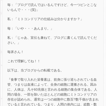
毎：「ブログで読んではいるんですけど、今一つピンとこな
いもんで・・・(笑)」
私：「ミトコンドリアの仕組みは分かりますか？」
毎：「いや・・・あんまり。」
私：「じゃあ、宣伝も兼ねて、ブログに書くんで読んでくだ
さい。」
毎床さん！
これで理解してね！！
以下は、当ブログからの転載である。
『食事で取り入れた栄養素は、前身に張り巡らされている血
管、つまりは血液によって、全身の細胞に運搬される。因み
に、人体は、凡そ60兆個と言われる細胞の集合体である。人
間の場合、一部を除いたほとんどの細胞にミトコンドリアの
存在が認められ、通常は一つの細胞中に数百?数千個が含まれ
ていると言われている。つまり、人間の体内には、総数・数