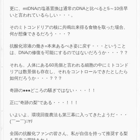
更に、mtDNAの塩基置換は通常のDNAと比べると5～10倍早
いと言われているらしい・・・。
そのミトコンドリアの核に共鳴出来得る食物を取った場合、
何が想像できるだろう・・・？
抗酸化溶液の働き=本来あるべき姿に戻す・・・ということ
は、DNAの修復を可能にするのではないだろうか・・・？？
それも、人体にある60兆個と言われる細胞の中にミトコンド
リアは数景個も存在し、それをコントロールできたとしたら
如何だろうか・・・？？？
奇跡の●●●どころの騒ぎではない・・・！！
正に“奇跡の梨”である・・・！！！
いよいよ、環境回復農法も第三幕に入ってきたようだ・・・
(￣ー￣)ﾆﾔﾘ
全国の抗酸化ファンの皆さん、私が自信を持って推奨する梨