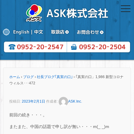
togg
navi
ホーム
›
ブログ
›
社長ブログ｢真実の口｣
›
｢真実の口」1,986 新型コロナ
ウィルス･･･472
投稿日:
2023年2月1日
作成者:
ASK Inc.
前回の続き・・・。
またまた、中国の話題で申し訳が無い・・・m(_ _)m