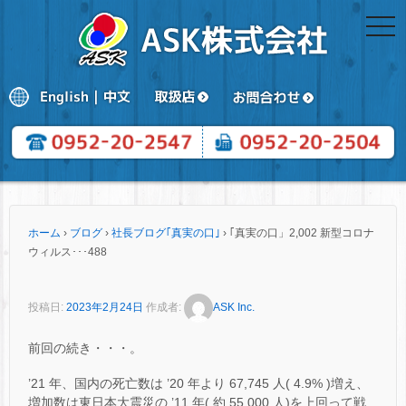
togg
navi
ホーム
›
ブログ
›
社長ブログ｢真実の口｣
›
｢真実の口」2,002 新型コロナ
ウィルス･･･488
投稿日:
2023年2月24日
作成者:
ASK Inc.
前回の続き・・・。
’21 年、国内の死亡数は ’20 年より 67,745 人( 4.9% )増え、
増加数は東日本大震災の ’11 年( 約 55,000 人)を上回って戦