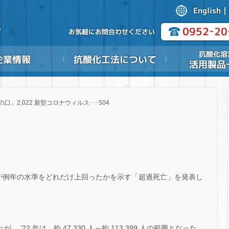
の口」2,022 新型コロナウィルス･･･504
数が例年の水準をどれだけ上回ったかを示す「超過死亡」を発表し
だったが、 ’22 年は、約 47,330 人～約 113,399 人の範囲となった。