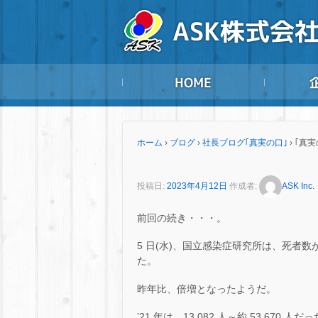
ホーム
›
ブログ
›
社長ブログ｢真実の口｣
›
｢真実
投稿日:
2023年4月12日
作成者:
ASK Inc.
前回の続き・・・。
5 日(水)、国立感染症研究所は、死者
た。
昨年比、倍増となったようだ。
’21 年は、13,082 人～約 53,670 人