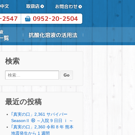
検索
検索:
最近の投稿
｢真実の口」2,361 サバイバー
SeasonⅡ ㊹ ～入院 9 日日 ⅰ ～
｢真実の口」2,360 令和 8 年 熊本
地震発生から 1 週間