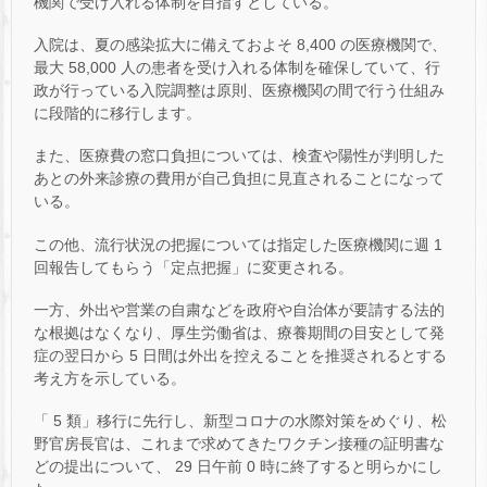
機関で受け入れる体制を目指すとしている。
入院は、夏の感染拡大に備えておよそ 8,400 の医療機関で、
最大 58,000 人の患者を受け入れる体制を確保していて、行
政が行っている入院調整は原則、医療機関の間で行う仕組み
に段階的に移行します。
また、医療費の窓口負担については、検査や陽性が判明した
あとの外来診療の費用が自己負担に見直されることになって
いる。
この他、流行状況の把握については指定した医療機関に週 1
回報告してもらう「定点把握」に変更される。
一方、外出や営業の自粛などを政府や自治体が要請する法的
な根拠はなくなり、厚生労働省は、療養期間の目安として発
症の翌日から 5 日間は外出を控えることを推奨されるとする
考え方を示している。
「 5 類」移行に先行し、新型コロナの水際対策をめぐり、松
野官房長官は、これまで求めてきたワクチン接種の証明書な
どの提出について、 29 日午前 0 時に終了すると明らかにし