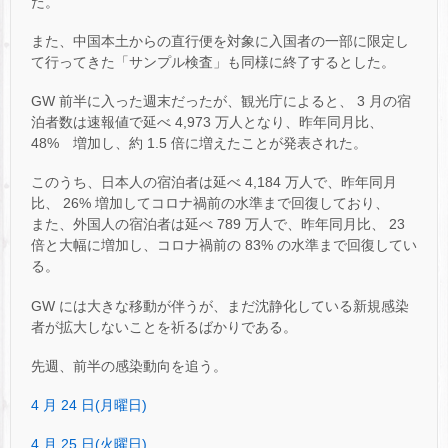
た。
また、中国本土からの直行便を対象に入国者の一部に限定し
て行ってきた「サンプル検査」も同様に終了するとした。
GW 前半に入った週末だったが、観光庁によると、 3 月の宿
泊者数は速報値で延べ 4,973 万人となり、昨年同月比、
48% 増加し、約 1.5 倍に増えたことが発表された。
このうち、日本人の宿泊者は延べ 4,184 万人で、昨年同月
比、 26% 増加してコロナ禍前の水準まで回復しており、
また、外国人の宿泊者は延べ 789 万人で、昨年同月比、 23
倍と大幅に増加し、コロナ禍前の 83% の水準まで回復してい
る。
GW には大きな移動が伴うが、まだ沈静化している新規感染
者が拡大しないことを祈るばかりである。
先週、前半の感染動向を追う。
4 月 24 日(月曜日)
4 月 25 日(火曜日)