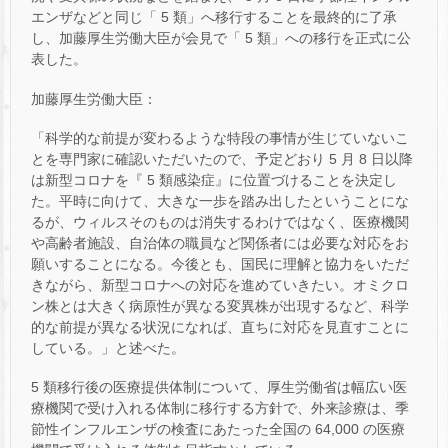
エンザなどと同じ「 5 類」へ移行することを最終的に了承
し、加藤厚生労働大臣が会見で「 5 類」への移行を正式に公
表した。
加藤厚生労働大臣：
「科学的な前提が変わるような特段の事情が生じていないこ
とを専門家に確認いただいたので、予定どおり 5 月 8 日以降
は新型コロナを『 5 類感染症』に位置づけることを決定し
た。平時に向けて、大きな一歩を踏み出したということにな
るが、ウィルスそのものは消失するわけではなく、医療機関
や高齢者施設、自治体の職員など関係者には必要な対応をお
願いすることになる。今後とも、国民に理解と協力をいただ
きながら、新型コロナへの対応を進めていきたい。オミクロ
ン株とは大きく病原性が異なる変異株が出現するなど、科学
的な前提が異なる状況になれば、直ちに対応を見直すことに
している。」と述べた。
5 類移行後の医療提供体制について、厚生労働省は幅広い医
療機関で受け入れる体制に移行する方針で、外来診療は、季
節性インフルエンザの検査にあたった全国の 64,000 の医療