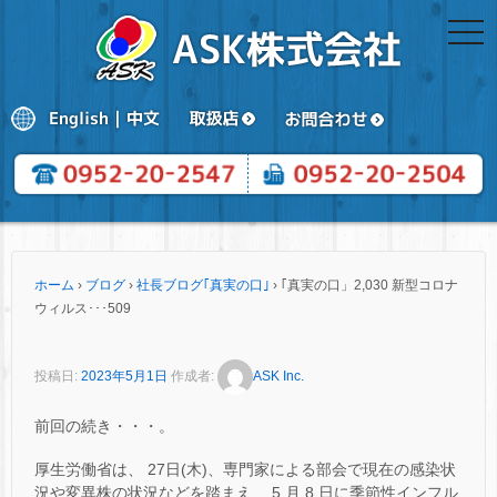
togg
navi
ホーム
›
ブログ
›
社長ブログ｢真実の口｣
›
｢真実の口」2,030 新型コロナ
ウィルス･･･509
投稿日:
2023年5月1日
作成者:
ASK Inc.
前回の続き・・・。
厚生労働省は、 27日(木)、専門家による部会で現在の感染状
況や変異株の状況などを踏まえ、 5 月 8 日に季節性インフル