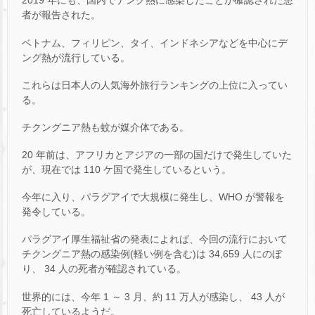
2019 年にも、国内でデング熱に感染したことが確認された患
者が報告された。
ベトナム、フィリピン、タイ、インドネシアなどを中心にデ
ング熱が流行している。
これらは日本人の人気海外旅行ランキングの上位に入ってい
る。
チクングニア熱も蚊が媒介体である。
20 年前は、アフリカとアジアの一部の国だけで発生していた
が、現在では 110 ケ国で発生しているという。
今年に入り、パラグアイで大規模に発生し、WHO が警報を
発令している。
パラグアイ厚生福祉省の発表によれば、今回の流行において
チクングニア熱の感染例(軽い例を含む)は 34,659 人にのぼ
り、 34 人の死者が確認されている。
世界的には、今年 1 ～ 3 月、約 11 万人が感染し、 43 人が
死亡しているようだ。