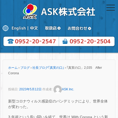
togg
navi
ホーム
›
ブログ
›
社長ブログ｢真実の口｣
›
｢真実の口」2,035 After
Corona
投稿日:
2023年5月12日
作成者:
ASK Inc.
新型コロナウィルス感染症のパンデミックにより、世界全体
が変わった。
3 年超という長い闘いを経て、世界は With Corona という新