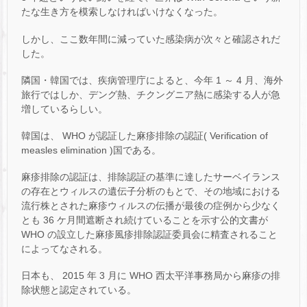
たな生き方を模索しなければいけなくなった。
しかし、ここ数年間に減っていた感染病が次々と確認されだ
した。
隣国・韓国では、疾病管理庁によると、今年 1 ～ 4 月、海外
旅行ではしか、デング熱、チクングニア熱に感染する人が急
増しているらしい。
韓国は、 WHO が認証した麻疹排除の認証( Verification of
measles elimination )国である。
麻疹排除の認証は、排除認証の基準に達したサーベイランス
の存在とウィルスの遺伝子分析のもとで、その地域における
流行株とされた麻疹ウィルスの伝播が最後の症例から少なく
とも 36 ケ月間遮断され続けていることを示す公的文書が
WHO の設立した麻疹風疹排除認証委員会に精査されること
によってなされる。
日本も、 2015 年 3 月に WHO 西太平洋事務局から麻疹の排
除状態と認定されている。