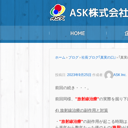
ホーム
›
ブログ
›
社長ブログ｢真実の口｣
›
｢真実
投稿日:
2023年9月25日
作成者:
ASK Inc.
前回の続き・・・。
前回同様、
‟放射線治療”
の実際を掘り下
4) 放射線治療の副作用と対策
・
‟放射線治療”
の副作用が起こる時期は
ら半年から数年たった後のもの(
晩期
)
が