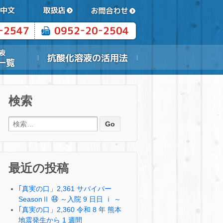
検索
検索:
最近の投稿
｢真実の口」2,361 サバイバー
SeasonⅡ ㊹ ～入院 9 日日 ⅰ ～
｢真実の口」2,360 令和 8 年 熊本
地震発生から 1 週間