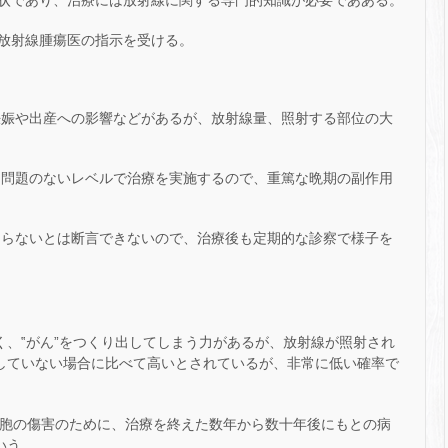
状であり、治療には放射線に関する専門的知識が必要であある。
放射線腫瘍医の指示を受ける。
妊娠や出産への影響などがあるが、放射線量、照射する部位の大
、問題のないレベルで治療を実施するので、重篤な晩期の副作用
こらないとは断言できないので、治療後も定期的な診察で様子を
く、‟がん”をつくり出してしまう力があるが、放射線が照射され
射していない場合に比べて高いとされているが、非常に低い確率で
胞の傷害のために、治療を終えた数年から数十年後にもとの病
いう。