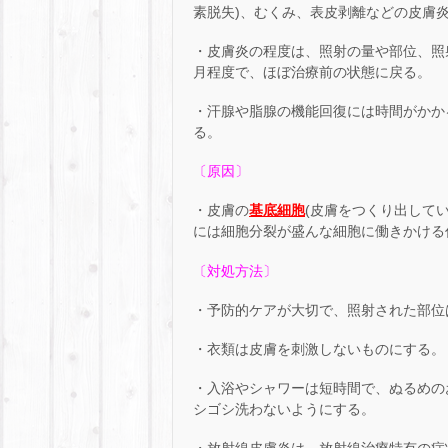
素脱失)、むくみ、表皮剥離などの皮膚
・皮膚炎の程度は、照射の量や部位、照射
月程度で、ほぼ治療前の状態に戻る。
・汗腺や脂腺の機能回復には時間がかか
る。
〔原因〕
・皮膚の
基底細胞
(皮膚をつくり出して
には細胞分裂が盛んな細胞に働きかける
〔対処方法〕
・予防的ケアが大切で、照射された部位
・衣類は皮膚を刺激しないものにする。
・入浴やシャワーは短時間で、ぬるめの
シゴシ洗わないようにする。