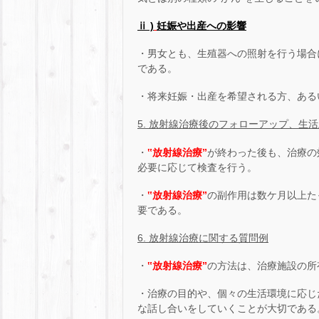
ⅱ )
妊娠や出産への影響
・男女とも、生殖器への照射を行う場合
である。
・将来妊娠・出産を希望される方、ある
5. 放射線治療後のフォローアップ、生
・
‟放射線治療”
が終わった後も、治療の
必要に応じて検査を行う。
・
‟放射線治療”
の副作用は数ケ月以上た
要である。
6. 放射線治療に関する質問例
・
‟放射線治療”
の方法は、治療施設の所
・治療の目的や、個々の生活環境に応じ
な話し合いをしていくことが大切である