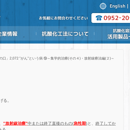
の口」2,072 ‟がん”という病 ⑲～集学的治療(その４)・放射線療法編(２)～
げる。
、
‟放射線治療”
中または終了直後のもの(
急性期
)
と、
終了してか
ある。