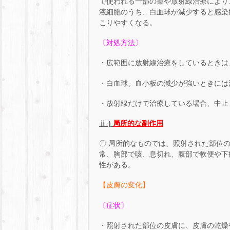
で使われる一部の薬や放射線治療により
液細胞のうち、白血球が減少すると感染
こりやすくなる。
〔対処方法〕
・広範囲に放射線治療をしているときは
・白血球、血小板の減少が強いときには
・放射線だけで治療している場合、中止
ⅱ )
局所的な副作用
〇 局所的なものでは、照射された部位
常、胸部で咳、息切れ、腹部で軟便や下
性がある。
【皮膚の変化】
〔症状〕
・照射された部位の皮膚に、皮膚の乾燥