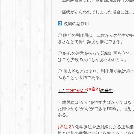
・放射線皮膚炎は、放射線治療特有の症
・症状があらわれてしまった場合には、
晩期の副作用
〇 晩期の副作用は、二次がんの発生や
きさなどで発生頻度が推定できる。
〇 細心の注意を払って治療計画を立て
はごく少数の人にしかあらわれない。
〇 個人差などにより、副作用が絶対起
みることが大切である。
(※注 2 )
ⅰ )
二次‟がん”
の発生
・放射線は‟がん”を治す力ばかりではな
た部位から‟がん”ができる確率は、照
ある。
(※注 2 )
化学療法や放射線による正常細
気とは別の種類の‟がん”を生じることを