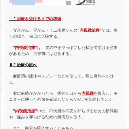
ⅰ )
治療を受けるまでの準備
・食道がん・胃がん・十二指腸がんの
‟内視鏡治療”
では、多
くの場合、前日に入院する。
・
‟内視鏡治療”
は、胃の中を空っぽにした状態で受ける必要
があるため、治療前には絶食する。
ⅱ ) 治療の流れ
・麻酔用の液体やスプレーなどを使って、喉に麻酔をかけ
る。
・喉に麻酔がかかったら、医師が口から
内視鏡
を挿入し、モ
ニターに映った画像を確認しながら‟がん”を切除していく。
・
‟内視鏡治療”
中は、不快感や不安を和らげるための鎮静剤
や、痛みを和らげるための鎮痛剤を使う。
・また、酸素を吸入することもある。