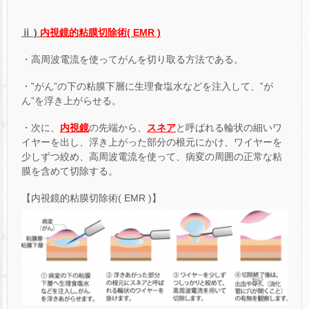
ⅱ )
内視鏡的粘膜切除術( EMR )
・高周波電流を使ってがんを切り取る方法である。
・‟がん”の下の粘膜下層に生理食塩水などを注入して、‟が
ん”を浮き上がらせる。
・次に、
内視鏡
の先端から、
スネア
と呼ばれる輪状の細いワ
イヤーを出し、浮き上がった部分の根元にかけ、ワイヤーを
少しずつ絞め、高周波電流を使って、病変の周囲の正常な粘
膜を含めて切除する。
【内視鏡的粘膜切除術( EMR )】