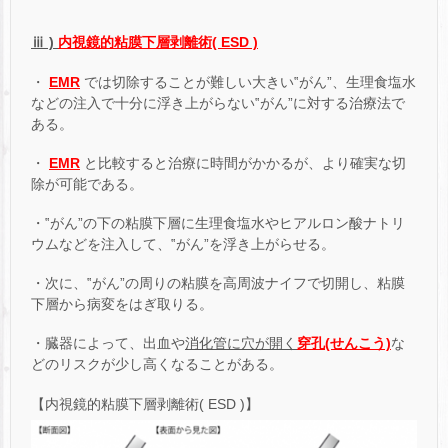
ⅲ )
内視鏡的粘膜下層剥離術( ESD )
・
EMR
では切除することが難しい大きい‟がん”、生理食塩水
などの注入で十分に浮き上がらない‟がん”に対する治療法で
ある。
・
EMR
と比較すると治療に時間がかかるが、より確実な切
除が可能である。
・‟がん”の下の粘膜下層に生理食塩水やヒアルロン酸ナトリ
ウムなどを注入して、‟がん”を浮き上がらせる。
・次に、‟がん”の周りの粘膜を高周波ナイフで切開し、粘膜
下層から病変をはぎ取りる。
・臓器によって、出血や
消化管に穴が開く
穿孔(せんこう)
な
どのリスクが少し高くなることがある。
【内視鏡的粘膜下層剥離術( ESD )】