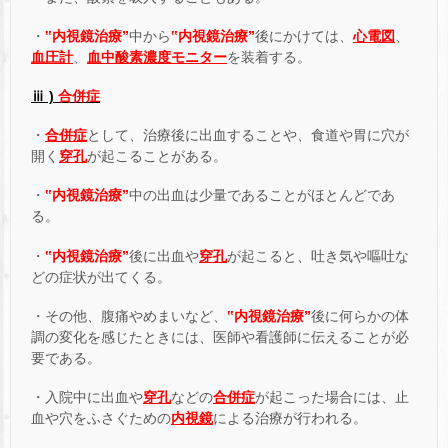
・
‟内視鏡治療”
中から
‟内視鏡治療”
後にかけては、
心電図
、
血圧計
、
血中酸素濃度モニター
を装着する。
ⅲ )
合併症
・
合併症
として、治療後に出血することや、食道や胃に穴が
開く
穿孔
が起こることがある。
・
‟内視鏡治療”
中の出血は少量であることがほとんどであ
る。
・
‟内視鏡治療”
後に出血や
穿孔
が起こると、吐き気や嘔吐な
どの症状が出てくる。
・その他、腹痛やめまいなど、
‟内視鏡治療”
後に何らかの体
調の変化を感じたときには、医師や看護師に伝えることが必
要である。
・入院中に出血や
穿孔
などの
合併症
が起こった場合には、止
血や穴をふさぐための
内視鏡
による治療が行われる。