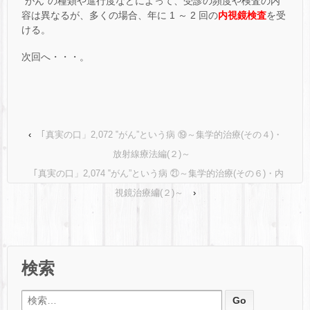
‟がん”の種類や進行度などによって、受診の頻度や検査の内
容は異なるが、多くの場合、年に 1 ～ 2 回の
内視鏡検査
を受
ける。
次回へ・・・。
‹
｢真実の口」2,072 ‟がん”という病 ⑲～集学的治療(その４)・
放射線療法編(２)～
｢真実の口」2,074 ‟がん”という病 ㉑～集学的治療(その６)・内
視鏡治療編(２)～
›
検索
検索: