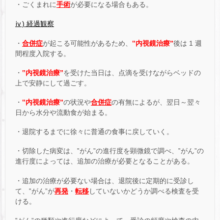
・ごくまれに
手術
が必要になる場合もある。
ⅳ) 経過観察
・
合併症
が起こる可能性があるため、
‟内視鏡治療”
後は 1 週
間程度入院する。
・
‟内視鏡治療”
を受けた当日は、点滴を受けながらベッドの
上で安静にして過ごす。
・
‟内視鏡治療”
の状況や
合併症
の有無によるが、翌日～翌々
日から水分や流動食が始まる。
・退院するまでに徐々に普通の食事に戻していく。
・切除した病変は、‟がん”の進行度を顕微鏡で調べ、‟がん”の
進行度によっては、追加の治療が必要となることがある。
・追加の治療が必要ない場合は、退院後に定期的に受診し
て、‟がん”が
再発
・
転移
していないかどうか調べる検査を受
ける。