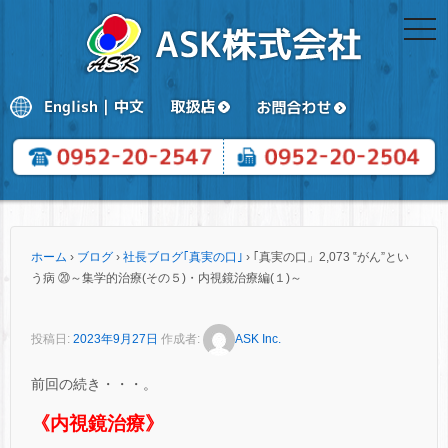
togg
navi
ホーム
›
ブログ
›
社長ブログ｢真実の口｣
›
｢真実の口」2,073 ‟がん”とい
う病 ⑳～集学的治療(その５)・内視鏡治療編(１)～
投稿日:
2023年9月27日
作成者:
ASK Inc.
前回の続き・・・。
《内視鏡治療》