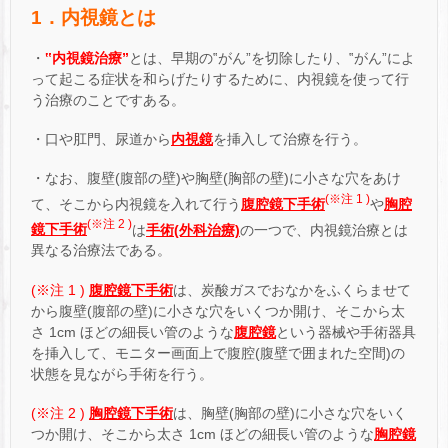
1．内視鏡とは
・
‟内視鏡治療”
とは、早期の‟がん”を切除したり、‟がん”によ
って起こる症状を和らげたりするために、内視鏡を使って行
う治療のことですある。
・口や肛門、尿道から
内視鏡
を挿入して治療を行う。
・なお、腹壁(腹部の壁)や胸壁(胸部の壁)に小さな穴をあけ
(※注 1 )
て、そこから内視鏡を入れて行う
腹腔鏡下手術
や
胸腔
(※注 2 )
鏡下手術
は
手術(外科治療)
の一つで、内視鏡治療とは
異なる治療法である。
(※注 1 )
腹腔鏡下手術
は、炭酸ガスでおなかをふくらませて
から腹壁(腹部の壁)に小さな穴をいくつか開け、そこから太
さ 1cm ほどの細長い管のような
腹腔鏡
という器械や手術器具
を挿入して、モニター画面上で腹腔(腹壁で囲まれた空間)の
状態を見ながら手術を行う。
(※注 2 )
胸腔鏡下手術
は、胸壁(胸部の壁)に小さな穴をいく
つか開け、そこから太さ 1cm ほどの細長い管のような
胸腔鏡