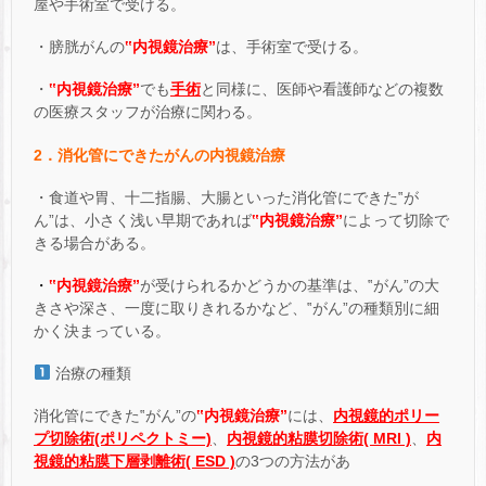
屋や手術室で受ける。
・膀胱がんの
‟内視鏡治療”
は、手術室で受ける。
・
‟内視鏡治療”
でも
手術
と同様に、医師や看護師などの複数
の医療スタッフが治療に関わる。
2．消化管にできたがんの内視鏡治療
・食道や胃、十二指腸、大腸といった消化管にできた‟が
ん”は、小さく浅い早期であれば
‟内視鏡治療”
によって切除で
きる場合がある。
・
‟内視鏡治療”
が受けられるかどうかの基準は、‟がん”の大
きさや深さ、一度に取りきれるかなど、‟がん”の種類別に細
かく決まっている。
治療の種類
消化管にできた‟がん”の
‟内視鏡治療”
には、
内視鏡的ポリー
プ切除術(ポリペクトミー)
、
内視鏡的粘膜切除術( MRI )
、
内
視鏡的粘膜下層剥離術( ESD )
の3つの方法があ