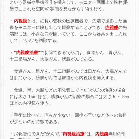
という器械や手術器具を挿入して、モニター画面上で胸腔(胸
壁で囲まれた空間)の状態を見ながら手術を行う。
・
内視鏡
とは、細長い管状の医療機器で、先端で撮影した画
像をモニターに映し出して観察することができ、
内視鏡
の先
端部には、小さな穴が開いていて、ここから器具を出し入れ
して、‟がん”を切除する。
・
‟内視鏡治療”
で切除できる‟がん”は、食道がん、胃がん、
十二指腸がん、大腸がん、膀胱がんである。
・食道がん、胃がん、十二指腸がんでは口から、大腸がんで
は肛門から、膀胱がんでは尿道から内視鏡を挿入する。
・食道、胃、大腸などの消化管にできた‟がん”の治療の場合
には太さ 1cm ほど、膀胱がんの治療の場合には太さ 5 ～ 8㎜
ほどの内視鏡を使う。
・手術に比べて、痛みが少ない、回復が早いなど体への負担
が少ないのが特徴である。
・消化管にできた‟がん”の
‟内視鏡治療”
は、
内視鏡
専用の部